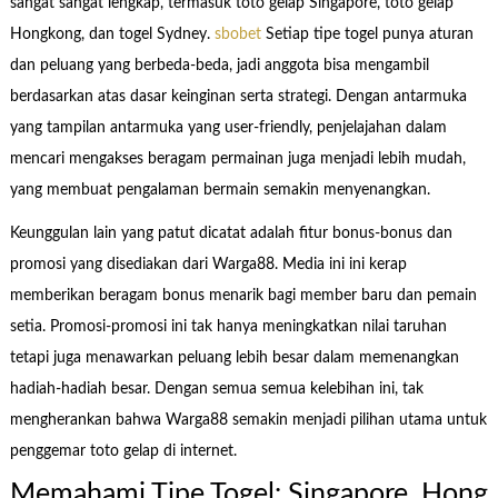
sangat sangat lengkap, termasuk toto gelap Singapore, toto gelap
Hongkong, dan togel Sydney.
sbobet
Setiap tipe togel punya aturan
dan peluang yang berbeda-beda, jadi anggota bisa mengambil
berdasarkan atas dasar keinginan serta strategi. Dengan antarmuka
yang tampilan antarmuka yang user-friendly, penjelajahan dalam
mencari mengakses beragam permainan juga menjadi lebih mudah,
yang membuat pengalaman bermain semakin menyenangkan.
Keunggulan lain yang patut dicatat adalah fitur bonus-bonus dan
promosi yang disediakan dari Warga88. Media ini ini kerap
memberikan beragam bonus menarik bagi member baru dan pemain
setia. Promosi-promosi ini tak hanya meningkatkan nilai taruhan
tetapi juga menawarkan peluang lebih besar dalam memenangkan
hadiah-hadiah besar. Dengan semua semua kelebihan ini, tak
mengherankan bahwa Warga88 semakin menjadi pilihan utama untuk
penggemar toto gelap di internet.
Memahami Tipe Togel: Singapore, Hong