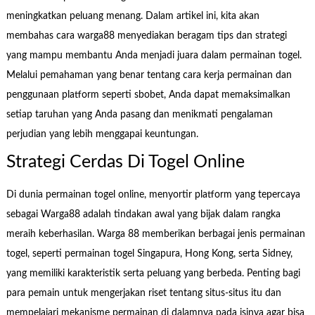
meningkatkan peluang menang. Dalam artikel ini, kita akan
membahas cara warga88 menyediakan beragam tips dan strategi
yang mampu membantu Anda menjadi juara dalam permainan togel.
Melalui pemahaman yang benar tentang cara kerja permainan dan
penggunaan platform seperti sbobet, Anda dapat memaksimalkan
setiap taruhan yang Anda pasang dan menikmati pengalaman
perjudian yang lebih menggapai keuntungan.
Strategi Cerdas Di Togel Online
Di dunia permainan togel online, menyortir platform yang tepercaya
sebagai Warga88 adalah tindakan awal yang bijak dalam rangka
meraih keberhasilan. Warga 88 memberikan berbagai jenis permainan
togel, seperti permainan togel Singapura, Hong Kong, serta Sidney,
yang memiliki karakteristik serta peluang yang berbeda. Penting bagi
para pemain untuk mengerjakan riset tentang situs-situs itu dan
mempelajari mekanisme permainan di dalamnya pada isinya agar bisa