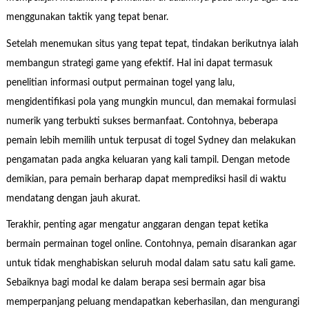
menggunakan taktik yang tepat benar.
Setelah menemukan situs yang tepat tepat, tindakan berikutnya ialah
membangun strategi game yang efektif. Hal ini dapat termasuk
penelitian informasi output permainan togel yang lalu,
mengidentifikasi pola yang mungkin muncul, dan memakai formulasi
numerik yang terbukti sukses bermanfaat. Contohnya, beberapa
pemain lebih memilih untuk terpusat di togel Sydney dan melakukan
pengamatan pada angka keluaran yang kali tampil. Dengan metode
demikian, para pemain berharap dapat memprediksi hasil di waktu
mendatang dengan jauh akurat.
Terakhir, penting agar mengatur anggaran dengan tepat ketika
bermain permainan togel online. Contohnya, pemain disarankan agar
untuk tidak menghabiskan seluruh modal dalam satu satu kali game.
Sebaiknya bagi modal ke dalam berapa sesi bermain agar bisa
memperpanjang peluang mendapatkan keberhasilan, dan mengurangi