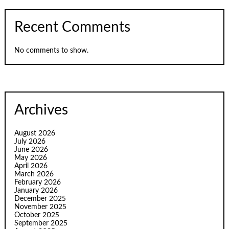
Recent Comments
No comments to show.
Archives
August 2026
July 2026
June 2026
May 2026
April 2026
March 2026
February 2026
January 2026
December 2025
November 2025
October 2025
September 2025