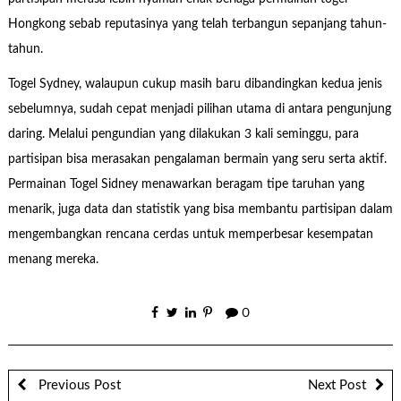
Hongkong sebab reputasinya yang telah terbangun sepanjang tahun-
tahun.
Togel Sydney, walaupun cukup masih baru dibandingkan kedua jenis
sebelumnya, sudah cepat menjadi pilihan utama di antara pengunjung
daring. Melalui pengundian yang dilakukan 3 kali seminggu, para
partisipan bisa merasakan pengalaman bermain yang seru serta aktif.
Permainan Togel Sidney menawarkan beragam tipe taruhan yang
menarik, juga data dan statistik yang bisa membantu partisipan dalam
mengembangkan rencana cerdas untuk memperbesar kesempatan
menang mereka.
0
Previous Post
Next Post