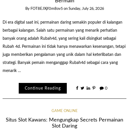
Bermain
By
FOT8EJXjf0m8ov5
on
Sunday, July 26, 2026
Di era digital saat ini, permainan daring semakin populer di kalangan
berbagai kalangan. Salah satu permainan yang menarik perhatian
banyak orang adalah Rubah4d, yang sering kali disingkat sebagai
Rubah 4d. Permainan ini tidak hanya menawarkan kesenangan, tetapi
juga memberikan pengalaman yang unik dalam hal keterlibatan dan
strategi. Banyak pemain menganggap Rubah4d sebagai cara yang
menarik …
Continue Reading
0
GAME ONLINE
Situs Slot Kawans: Mengungkap Secrets Permainan
Slot Daring