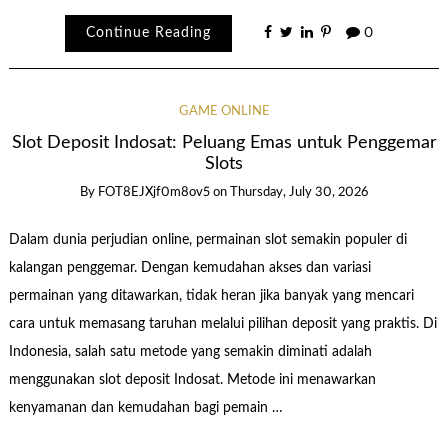
Continue Reading
0
GAME ONLINE
Slot Deposit Indosat: Peluang Emas untuk Penggemar
Slots
By
FOT8EJXjf0m8ov5
on
Thursday, July 30, 2026
Dalam dunia perjudian online, permainan slot semakin populer di
kalangan penggemar. Dengan kemudahan akses dan variasi
permainan yang ditawarkan, tidak heran jika banyak yang mencari
cara untuk memasang taruhan melalui pilihan deposit yang praktis. Di
Indonesia, salah satu metode yang semakin diminati adalah
menggunakan slot deposit Indosat. Metode ini menawarkan
kenyamanan dan kemudahan bagi pemain …