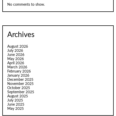
No comments to show.
Archives
August 2026
July 2026
June 2026
May 2026
April 2026
March 2026
February 2026
January 2026
December 2025
November 2025
October 2025
September 2025
August 2025
July 2025
June 2025
May 2025