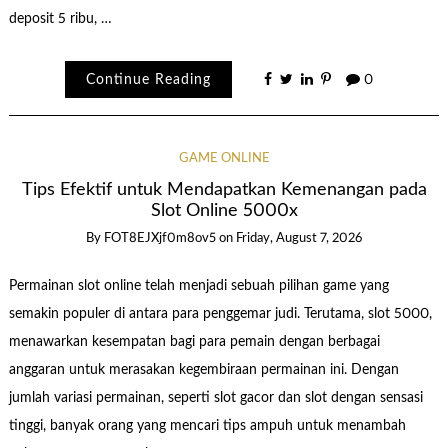
deposit 5 ribu, …
Continue Reading
0
GAME ONLINE
Tips Efektif untuk Mendapatkan Kemenangan pada
Slot Online 5000x
By
FOT8EJXjf0m8ov5
on
Friday, August 7, 2026
Permainan slot online telah menjadi sebuah pilihan game yang
semakin populer di antara para penggemar judi. Terutama, slot 5000,
menawarkan kesempatan bagi para pemain dengan berbagai
anggaran untuk merasakan kegembiraan permainan ini. Dengan
jumlah variasi permainan, seperti slot gacor dan slot dengan sensasi
tinggi, banyak orang yang mencari tips ampuh untuk menambah