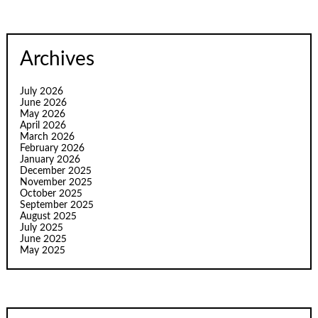
Archives
July 2026
June 2026
May 2026
April 2026
March 2026
February 2026
January 2026
December 2025
November 2025
October 2025
September 2025
August 2025
July 2025
June 2025
May 2025