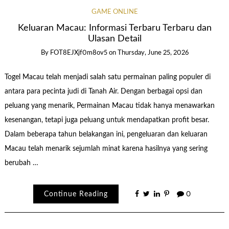
GAME ONLINE
Keluaran Macau: Informasi Terbaru Terbaru dan
Ulasan Detail
By
FOT8EJXjf0m8ov5
on
Thursday, June 25, 2026
Togel Macau telah menjadi salah satu permainan paling populer di
antara para pecinta judi di Tanah Air. Dengan berbagai opsi dan
peluang yang menarik, Permainan Macau tidak hanya menawarkan
kesenangan, tetapi juga peluang untuk mendapatkan profit besar.
Dalam beberapa tahun belakangan ini, pengeluaran dan keluaran
Macau telah menarik sejumlah minat karena hasilnya yang sering
berubah …
Continue Reading
0