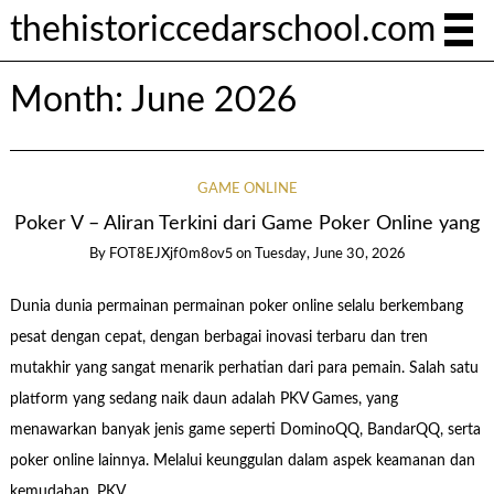
thehistoriccedarschool.com
Month:
June 2026
GAME ONLINE
Poker V – Aliran Terkini dari Game Poker Online yang
By
FOT8EJXjf0m8ov5
on
Tuesday, June 30, 2026
Dunia dunia permainan permainan poker online selalu berkembang
pesat dengan cepat, dengan berbagai inovasi terbaru dan tren
mutakhir yang sangat menarik perhatian dari para pemain. Salah satu
platform yang sedang naik daun adalah PKV Games, yang
menawarkan banyak jenis game seperti DominoQQ, BandarQQ, serta
poker online lainnya. Melalui keunggulan dalam aspek keamanan dan
kemudahan, PKV …