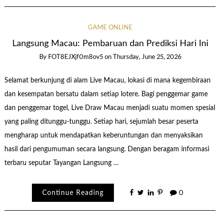
GAME ONLINE
Langsung Macau: Pembaruan dan Prediksi Hari Ini
By
FOT8EJXjf0m8ov5
on
Thursday, June 25, 2026
Selamat berkunjung di alam Live Macau, lokasi di mana kegembiraan
dan kesempatan bersatu dalam setiap lotere. Bagi penggemar game
dan penggemar togel, Live Draw Macau menjadi suatu momen spesial
yang paling ditunggu-tunggu. Setiap hari, sejumlah besar peserta
mengharap untuk mendapatkan keberuntungan dan menyaksikan
hasil dari pengumuman secara langsung. Dengan beragam informasi
terbaru seputar Tayangan Langsung …
Continue Reading
0