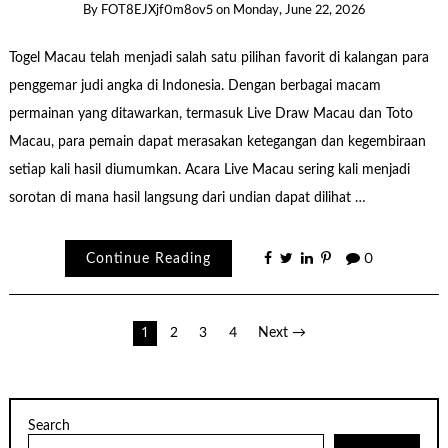
By
FOT8EJXjf0m8ov5
on
Monday, June 22, 2026
Togel Macau telah menjadi salah satu pilihan favorit di kalangan para
penggemar judi angka di Indonesia. Dengan berbagai macam
permainan yang ditawarkan, termasuk Live Draw Macau dan Toto
Macau, para pemain dapat merasakan ketegangan dan kegembiraan
setiap kali hasil diumumkan. Acara Live Macau sering kali menjadi
sorotan di mana hasil langsung dari undian dapat dilihat …
Continue Reading
0
Posts
1
2
3
4
Next →
pagination
Search