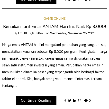
GAME ONLINE
Kenaikan Tarif Emas ANTAM Hari Ini: Naik Rp 8.000!
By
FOT8EJXjf0m8ov5
on
Wednesday, November 26, 2025
Harga emas ANTAM hari ini mengalami perubahan yang sangat besar,
mencatatkan kenaikan sebesar Rp 8.000 per gram. Peningkatan harga
ini menarik banyak investor, karena emas sering digunakan sebagai
salah satu instrumen investasi yang aman. Perubahan harga emas ini
menunjukkan dinamika pasar yang terpengaruh oleh berbagai faktor-
faktor ekonomi. Kini, banyak orang yaitu mencari informasi terbaru
tentang …
Continue Reading
0