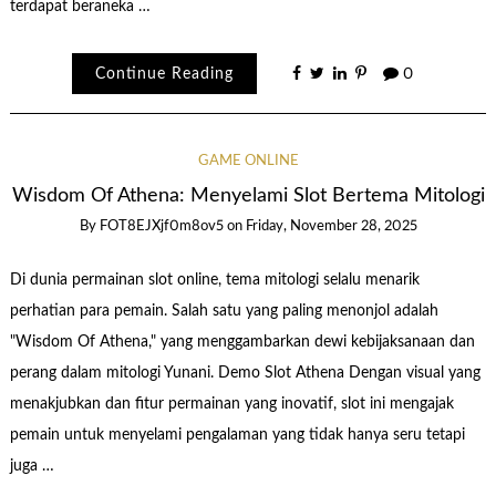
terdapat beraneka …
Continue Reading
0
GAME ONLINE
Wisdom Of Athena: Menyelami Slot Bertema Mitologi
By
FOT8EJXjf0m8ov5
on
Friday, November 28, 2025
Di dunia permainan slot online, tema mitologi selalu menarik
perhatian para pemain. Salah satu yang paling menonjol adalah
"Wisdom Of Athena," yang menggambarkan dewi kebijaksanaan dan
perang dalam mitologi Yunani. Demo Slot Athena Dengan visual yang
menakjubkan dan fitur permainan yang inovatif, slot ini mengajak
pemain untuk menyelami pengalaman yang tidak hanya seru tetapi
juga …