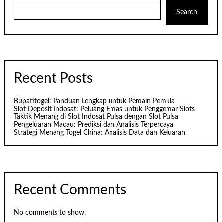
Search
Recent Posts
Bupatitogel: Panduan Lengkap untuk Pemain Pemula
Slot Deposit Indosat: Peluang Emas untuk Penggemar Slots
Taktik Menang di Slot Indosat Pulsa dengan Slot Pulsa
Pengeluaran Macau: Prediksi dan Analisis Terpercaya
Strategi Menang Togel China: Analisis Data dan Keluaran
Recent Comments
No comments to show.