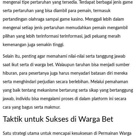
mengenai tipe pertaruhan yang tersedia. Terdapat berbagai jenis game
serta pertaruhan yang bisa diambil para pemain, termasuk
pertandingan olahraga sampai game kasino. Menggali lebih dalam
mengenai setiap jenis pertaruhan memudahkan pemain mengambil
pilihan yang lebih terinformasi terinformasi, jadi peluang meraih
kemenangan juga semakin tinggi.
Selain itu, penting agar memahami nilai-nilai serta tanggung jawab
saat ikut serta di warga bet. Walaupun taruhan bisa menjadi sumber
hiburan, para pesertanya juga harus menyadari batasan diri mereka
serta menghindari perjudian secara berlebihan. Melalui pemahaman
yang baik tentang mekanisme bertarung serta sikap yang bertanggung
jawab, individu bisa mengalami proses di dalam platform ini secara
cara yang bagus serta makmur.
Taktik untuk Sukses di Warga Bet
Satu strategi utama untuk mencapai kesuksesan di Permainan Warga