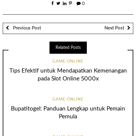
0
Previous Post
Next Post
Related Posts
GAME ONLINE
Tips Efektif untuk Mendapatkan Kemenangan
pada Slot Online 5000x
GAME ONLINE
Bupatitogel: Panduan Lengkap untuk Pemain
Pemula