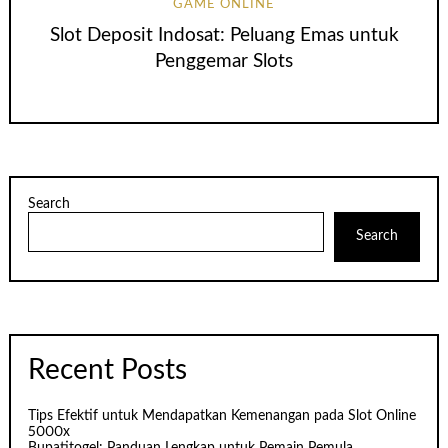
GAME ONLINE
Slot Deposit Indosat: Peluang Emas untuk
Penggemar Slots
Search
Search
Recent Posts
Tips Efektif untuk Mendapatkan Kemenangan pada Slot Online
5000x
Bupatitogel: Panduan Lengkap untuk Pemain Pemula