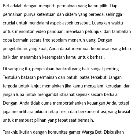
Bet adalah dengan mengerti permainan yang kamu pilih. Tiap
permainan punya ketentuan dan sistem yang berbeda, sehingga
crucial untuk mendalami aspek-aspek tersebut. Luangkan waktu
untuk menonton video panduan, menelaah petunjuk, dan tambahan
coba bermain secara free sebelum menaruh uang. Dengan
pengetahuan yang kuat, Anda dapat membuat keputusan yang lebih
baik dan menambah kesempatan kamu untuk berhasil.
Di samping itu, pengelolaan bankroll yang baik sangat penting.
Tentukan batasan permainan dan patuhi batas tersebut. Jangan
tergoda untuk lanjut memainkan jika kamu mengalami kerugian, dan
jangan lupa untuk mengambil istirahat sejenak secara berkala.
Dengan, Anda tidak cuma mempertahankan keuangan Anda, tetapi
juga memelihara pikiran tetap fresh dan berkonsentrasi, yang krusial
untuk membuat pilihan yang tepat saat bermain.
Terakhir, ikutlah dengan komunitas gamer Warga Bet. Diskusikan