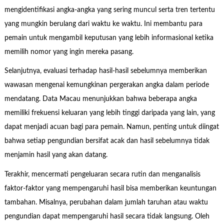
mengidentifikasi angka-angka yang sering muncul serta tren tertentu
yang mungkin berulang dari waktu ke waktu. Ini membantu para
pemain untuk mengambil keputusan yang lebih informasional ketika
memilih nomor yang ingin mereka pasang.
Selanjutnya, evaluasi terhadap hasil-hasil sebelumnya memberikan
wawasan mengenai kemungkinan pergerakan angka dalam periode
mendatang. Data Macau menunjukkan bahwa beberapa angka
memiliki frekuensi keluaran yang lebih tinggi daripada yang lain, yang
dapat menjadi acuan bagi para pemain. Namun, penting untuk diingat
bahwa setiap pengundian bersifat acak dan hasil sebelumnya tidak
menjamin hasil yang akan datang.
Terakhir, mencermati pengeluaran secara rutin dan menganalisis
faktor-faktor yang mempengaruhi hasil bisa memberikan keuntungan
tambahan. Misalnya, perubahan dalam jumlah taruhan atau waktu
pengundian dapat mempengaruhi hasil secara tidak langsung. Oleh