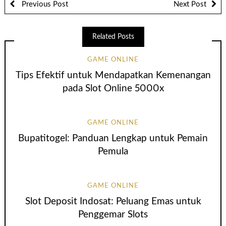
Previous Post
Next Post
Related Posts
GAME ONLINE
Tips Efektif untuk Mendapatkan Kemenangan
pada Slot Online 5000x
GAME ONLINE
Bupatitogel: Panduan Lengkap untuk Pemain
Pemula
GAME ONLINE
Slot Deposit Indosat: Peluang Emas untuk
Penggemar Slots