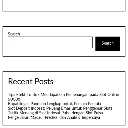
Search
Search
Recent Posts
Tips Efektif untuk Mendapatkan Kemenangan pada Slot Online
5000x
Bupatitogel: Panduan Lengkap untuk Pemain Pemula
Slot Deposit Indosat: Peluang Emas untuk Penggemar Slots
Taktik Menang di Slot Indosat Pulsa dengan Slot Pulsa
Pengeluaran Macau: Prediksi dan Analisis Terpercaya