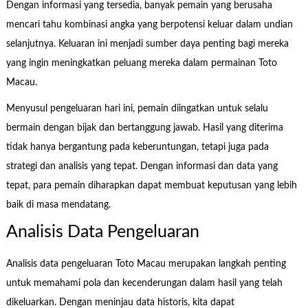
Dengan informasi yang tersedia, banyak pemain yang berusaha
mencari tahu kombinasi angka yang berpotensi keluar dalam undian
selanjutnya. Keluaran ini menjadi sumber daya penting bagi mereka
yang ingin meningkatkan peluang mereka dalam permainan Toto
Macau.
Menyusul pengeluaran hari ini, pemain diingatkan untuk selalu
bermain dengan bijak dan bertanggung jawab. Hasil yang diterima
tidak hanya bergantung pada keberuntungan, tetapi juga pada
strategi dan analisis yang tepat. Dengan informasi dan data yang
tepat, para pemain diharapkan dapat membuat keputusan yang lebih
baik di masa mendatang.
Analisis Data Pengeluaran
Analisis data pengeluaran Toto Macau merupakan langkah penting
untuk memahami pola dan kecenderungan dalam hasil yang telah
dikeluarkan. Dengan meninjau data historis, kita dapat