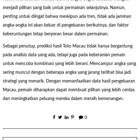
menjadi pilihan yang baik untuk permainan selanjutnya. Namun,
penting untuk diingat bahwa meskipun ada tren, tidak ada jaminan
angka-angka ini akan keluar di pengeluaran berikutnya, dan faktor
keberuntungan tetap berperan besar dalam permainan.
Sebagai penutup, prediksi hasil Toto Macau tidak hanya bergantung
pada analisis data yang ada, tetapi juga pada keberanian pemain
untuk mencoba kombinasi yang lebih berani. Mencampur angka yang
sering muncul dengan beberapa angka yang jarang terlihat bisa jadi
strategi yang menarik. Dengan memanfaatkan data hasil pengeluaran
Macau, pemain diharapkan dapat membuat pilihan yang lebih cerdas
dan meningkatkan peluang mereka dalam meraih kemenangan.
0