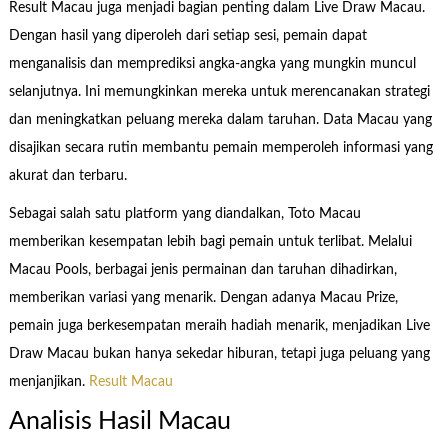
Result Macau juga menjadi bagian penting dalam Live Draw Macau.
Dengan hasil yang diperoleh dari setiap sesi, pemain dapat
menganalisis dan memprediksi angka-angka yang mungkin muncul
selanjutnya. Ini memungkinkan mereka untuk merencanakan strategi
dan meningkatkan peluang mereka dalam taruhan. Data Macau yang
disajikan secara rutin membantu pemain memperoleh informasi yang
akurat dan terbaru.
Sebagai salah satu platform yang diandalkan, Toto Macau
memberikan kesempatan lebih bagi pemain untuk terlibat. Melalui
Macau Pools, berbagai jenis permainan dan taruhan dihadirkan,
memberikan variasi yang menarik. Dengan adanya Macau Prize,
pemain juga berkesempatan meraih hadiah menarik, menjadikan Live
Draw Macau bukan hanya sekedar hiburan, tetapi juga peluang yang
menjanjikan.
Result Macau
Analisis Hasil Macau