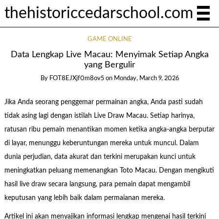
thehistoriccedarschool.com
GAME ONLINE
Data Lengkap Live Macau: Menyimak Setiap Angka
yang Bergulir
By
FOT8EJXjf0m8ov5
on
Monday, March 9, 2026
Jika Anda seorang penggemar permainan angka, Anda pasti sudah
tidak asing lagi dengan istilah Live Draw Macau. Setiap harinya,
ratusan ribu pemain menantikan momen ketika angka-angka berputar
di layar, menunggu keberuntungan mereka untuk muncul. Dalam
dunia perjudian, data akurat dan terkini merupakan kunci untuk
meningkatkan peluang memenangkan Toto Macau. Dengan mengikuti
hasil live draw secara langsung, para pemain dapat mengambil
keputusan yang lebih baik dalam permaianan mereka.
Artikel ini akan menyajikan informasi lengkap mengenai hasil terkini