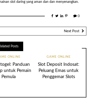
rmainan slot daring yang aman dan dan menyenangkan.
0
Next Post
Related Posts
AME ONLINE
GAME ONLINE
itogel: Panduan
Slot Deposit Indosat:
p untuk Pemain
Peluang Emas untuk
Pemula
Penggemar Slots