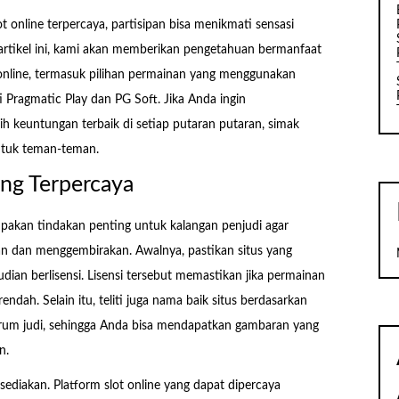
lot online terpercaya, partisipan bisa menikmati sensasi
i artikel ini, kami akan memberikan pengetahuan bermanfaat
nline, termasuk pilihan permainan yang menggunakan
Pragmatic Play dan PG Soft. Jika Anda ingin
keuntungan terbaik di setiap putaran putaran, simak
untuk teman-teman.
ng Terpercaya
akan tindakan penting untuk kalangan penjudi agar
 dan menggembirakan. Awalnya, pastikan situs yang
udian berlisensi. Lisensi tersebut memastikan jika permainan
rendah. Selain itu, teliti juga nama baik situs berdasarkan
orum judi, sehingga Anda bisa mendapatkan gambaran yang
n.
sediakan. Platform slot online yang dapat dipercaya