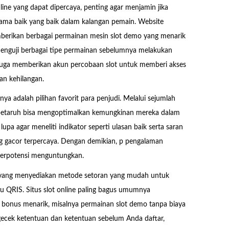
ne yang dapat dipercaya, penting agar menjamin jika
 nama baik yang baik dalam kalangan pemain. Website
mberikan berbagai permainan mesin slot demo yang menarik
nguji berbagai tipe permainan sebelumnya melakukan
rm juga memberikan akun percobaan slot untuk memberi akses
an kehilangan.
nya adalah pilihan favorit para penjudi. Melalui sejumlah
 petaruh bisa mengoptimalkan kemungkinan mereka dalam
upa agar meneliti indikator seperti ulasan baik serta saran
ang gacor terpercaya. Dengan demikian, p pengalaman
berpotensi menguntungkan.
us yang menyediakan metode setoran yang mudah untuk
u QRIS. Situs slot online paling bagus umumnya
onus menarik, misalnya permainan slot demo tanpa biaya
gecek ketentuan dan ketentuan sebelum Anda daftar,