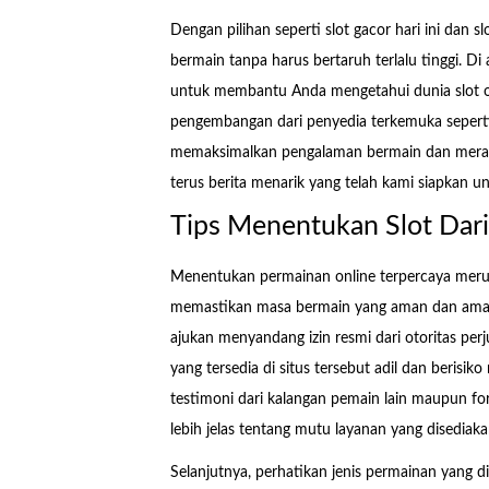
Dengan pilihan seperti slot gacor hari ini dan s
bermain tanpa harus bertaruh terlalu tinggi. D
untuk membantu Anda mengetahui dunia slot o
pengembangan dari penyedia terkemuka seperti 
memaksimalkan pengalaman bermain dan meraih 
terus berita menarik yang telah kami siapkan 
Tips Menentukan Slot Dari
Menentukan permainan online terpercaya merup
memastikan masa bermain yang aman dan aman
ajukan menyandang izin resmi dari otoritas perj
yang tersedia di situs tersebut adil dan berisiko 
testimoni dari kalangan pemain lain maupun f
lebih jelas tentang mutu layanan yang disediaka
Selanjutnya, perhatikan jenis permainan yang di