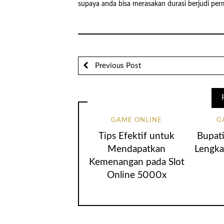
supaya anda bisa merasakan durasi berjudi pe
Previous Post
GAME ONLINE
G
Tips Efektif untuk
Bupat
Mendapatkan
Lengka
Kemenangan pada Slot
Online 5000x