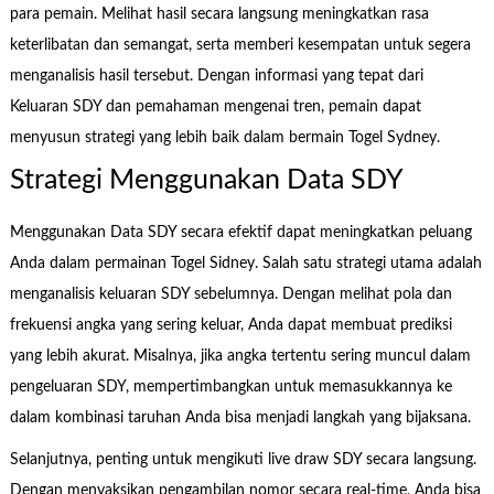
para pemain. Melihat hasil secara langsung meningkatkan rasa
keterlibatan dan semangat, serta memberi kesempatan untuk segera
menganalisis hasil tersebut. Dengan informasi yang tepat dari
Keluaran SDY dan pemahaman mengenai tren, pemain dapat
menyusun strategi yang lebih baik dalam bermain Togel Sydney.
Strategi Menggunakan Data SDY
Menggunakan Data SDY secara efektif dapat meningkatkan peluang
Anda dalam permainan Togel Sidney. Salah satu strategi utama adalah
menganalisis keluaran SDY sebelumnya. Dengan melihat pola dan
frekuensi angka yang sering keluar, Anda dapat membuat prediksi
yang lebih akurat. Misalnya, jika angka tertentu sering muncul dalam
pengeluaran SDY, mempertimbangkan untuk memasukkannya ke
dalam kombinasi taruhan Anda bisa menjadi langkah yang bijaksana.
Selanjutnya, penting untuk mengikuti live draw SDY secara langsung.
Dengan menyaksikan pengambilan nomor secara real-time, Anda bisa