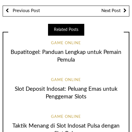
Previous Post
Next Post
Related Posts
GAME ONLINE
Bupatitogel: Panduan Lengkap untuk Pemain
Pemula
GAME ONLINE
Slot Deposit Indosat: Peluang Emas untuk
Penggemar Slots
GAME ONLINE
Taktik Menang di Slot Indosat Pulsa dengan