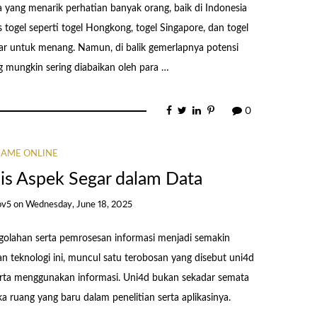
na yang menarik perhatian banyak orang, baik di Indonesia
 togel seperti togel Hongkong, togel Singapore, dan togel
ar untuk menang. Namun, di balik gemerlapnya potensi
ng mungkin sering diabaikan oleh para …
0
AME ONLINE
is Aspek Segar dalam Data
ov5
on
Wednesday, June 18, 2025
ngolahan serta pemrosesan informasi menjadi semakin
an teknologi ini, muncul satu terobosan yang disebut uni4d
rta menggunakan informasi. Uni4d bukan sekadar semata
a ruang yang baru dalam penelitian serta aplikasinya.