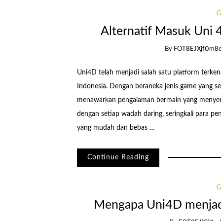
G
Alternatif Masuk Uni
By
FOT8EJXjf0m8
Uni4D telah menjadi salah satu platform terken
Indonesia. Dengan beraneka jenis game yang s
menawarkan pengalaman bermain yang menyena
dengan setiap wadah daring, seringkali para 
yang mudah dan bebas …
Continue Reading
G
Mengapa Uni4D menjadi