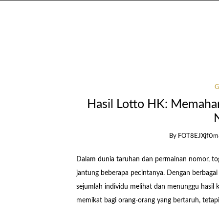
G
Hasil Lotto HK: Memaha
By
FOT8EJXjf0m
Dalam dunia taruhan dan permainan nomor, t
jantung beberapa pecintanya. Dengan berbagai 
sejumlah individu melihat dan menunggu hasil k
memikat bagi orang-orang yang bertaruh, tetap