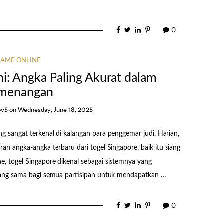
0
AME ONLINE
ni: Angka Paling Akurat dalam
menangan
ov5
on
Wednesday, June 18, 2025
 sangat terkenal di kalangan para penggemar judi. Harian,
n angka-angka terbaru dari togel Singapore, baik itu siang
e, togel Singapore dikenal sebagai sistemnya yang
yang sama bagi semua partisipan untuk mendapatkan …
0