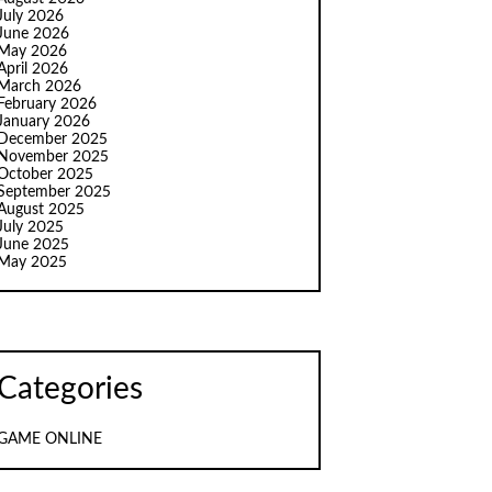
July 2026
June 2026
May 2026
April 2026
March 2026
February 2026
January 2026
December 2025
November 2025
October 2025
September 2025
August 2025
July 2025
June 2025
May 2025
Categories
GAME ONLINE