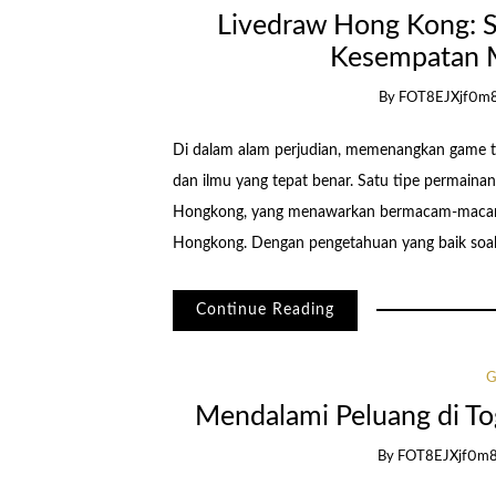
Livedraw Hong Kong: 
Kesempatan 
By
FOT8EJXjf0m
Di dalam alam perjudian, memenangkan game to
dan ilmu yang tepat benar. Satu tipe permainan
Hongkong, yang menawarkan bermacam-macam j
Hongkong. Dengan pengetahuan yang baik soal
Continue Reading
G
Mendalami Peluang di Tog
By
FOT8EJXjf0m