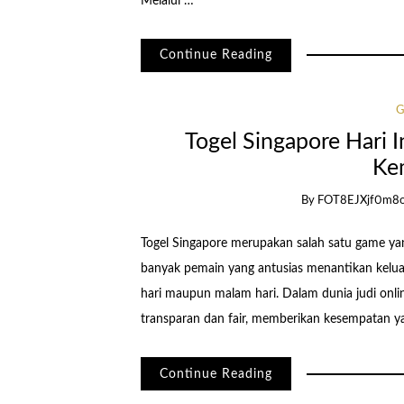
Melalui …
Continue Reading
G
Togel Singapore Hari I
Ke
By
FOT8EJXjf0m8
Togel Singapore merupakan salah satu game yang
banyak pemain yang antusias menantikan keluara
hari maupun malam hari. Dalam dunia judi onlin
transparan dan fair, memberikan kesempatan 
Continue Reading