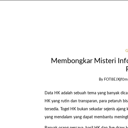
G
Membongkar Misteri Inf
By
FOT8EJXjf0m
Data HK adalah sebuah tema yang banyak dicari
HK yang rutin dan transparan, para petaruh bi
tersedia. Togel HK bukan sekadar sejenis ajang 
yang mendalam yang dapat membantu meningk