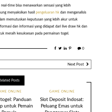
 real-time bisa menawarkan sensasi yang lebih
sung menyaksikan hasil
pengeluaran hk
dan menganalisis
alam memutuskan keputusan yang lebih akur untuk
rmasi dan informasi yang didapat dari live draw hk dan
ntuk meraih kesuksesan pada permainan togel.
0
Next Post
Related Posts
AME ONLINE
GAME ONLINE
itogel: Panduan
Slot Deposit Indosat:
p untuk Pemain
Peluang Emas untuk