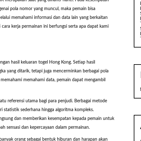
 HK merupakan saat yang dinanti-nanti. Pada kesempatan
enai pola nomor yang muncul, maka pemain bisa
elalui memahami informasi dan data lain yang berkaitan
cara kerja permainan ini berfungsi serta apa dapat kami
gan hasil keluaran togel Hong Kong. Setiap hasil
ka yang ditarik, tetapi juga mencerminkan berbagai pola
ngan memahami memahami data, pemain dapat mengambil
atu referensi utama bagi para penjudi. Berbagai metode
ri statistik sederhana hingga algoritma kompleks.
langsung dan memberikan kesempatan kepada pemain untuk
ah sensasi dan kepercayaan dalam permainan.
 banyak orang sebagai bentuk hiburan dan harapan akan