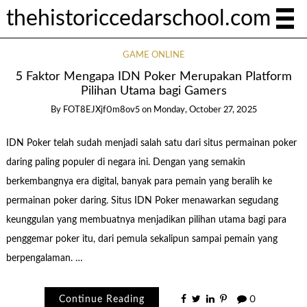
thehistoriccedarschool.com
GAME ONLINE
5 Faktor Mengapa IDN Poker Merupakan Platform
Pilihan Utama bagi Gamers
By
FOT8EJXjf0m8ov5
on
Monday, October 27, 2025
IDN Poker telah sudah menjadi salah satu dari situs permainan poker
daring paling populer di negara ini. Dengan yang semakin
berkembangnya era digital, banyak para pemain yang beralih ke
permainan poker daring. Situs IDN Poker menawarkan segudang
keunggulan yang membuatnya menjadikan pilihan utama bagi para
penggemar poker itu, dari pemula sekalipun sampai pemain yang
berpengalaman. …
Continue Reading
0