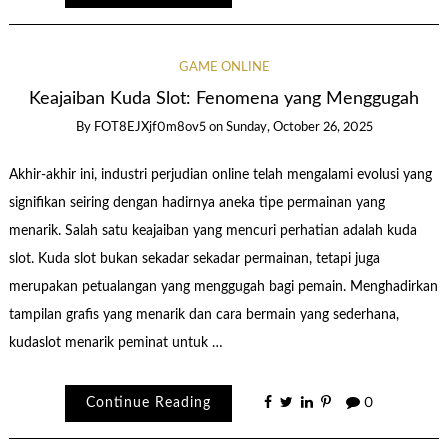
GAME ONLINE
Keajaiban Kuda Slot: Fenomena yang Menggugah
By
FOT8EJXjf0m8ov5
on
Sunday, October 26, 2025
Akhir-akhir ini, industri perjudian online telah mengalami evolusi yang
signifikan seiring dengan hadirnya aneka tipe permainan yang
menarik. Salah satu keajaiban yang mencuri perhatian adalah kuda
slot. Kuda slot bukan sekadar sekadar permainan, tetapi juga
merupakan petualangan yang menggugah bagi pemain. Menghadirkan
tampilan grafis yang menarik dan cara bermain yang sederhana,
kudaslot menarik peminat untuk …
Continue Reading
0