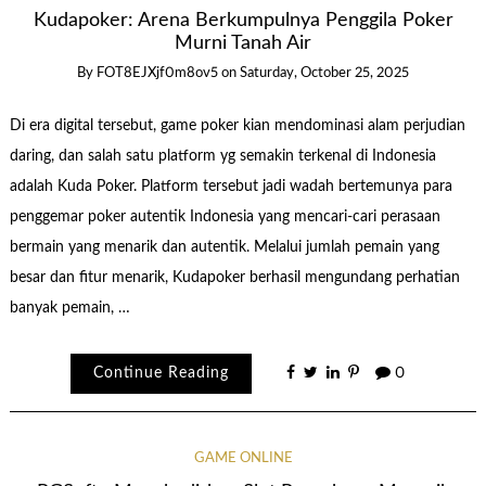
Kudapoker: Arena Berkumpulnya Penggila Poker
Murni Tanah Air
By
FOT8EJXjf0m8ov5
on
Saturday, October 25, 2025
Di era digital tersebut, game poker kian mendominasi alam perjudian
daring, dan salah satu platform yg semakin terkenal di Indonesia
adalah Kuda Poker. Platform tersebut jadi wadah bertemunya para
penggemar poker autentik Indonesia yang mencari-cari perasaan
bermain yang menarik dan autentik. Melalui jumlah pemain yang
besar dan fitur menarik, Kudapoker berhasil mengundang perhatian
banyak pemain, …
Continue Reading
0
GAME ONLINE