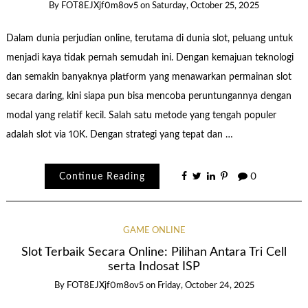
By
FOT8EJXjf0m8ov5
on
Saturday, October 25, 2025
Dalam dunia perjudian online, terutama di dunia slot, peluang untuk
menjadi kaya tidak pernah semudah ini. Dengan kemajuan teknologi
dan semakin banyaknya platform yang menawarkan permainan slot
secara daring, kini siapa pun bisa mencoba peruntungannya dengan
modal yang relatif kecil. Salah satu metode yang tengah populer
adalah slot via 10K. Dengan strategi yang tepat dan …
Continue Reading
0
GAME ONLINE
Slot Terbaik Secara Online: Pilihan Antara Tri Cell
serta Indosat ISP
By
FOT8EJXjf0m8ov5
on
Friday, October 24, 2025