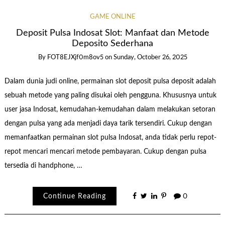
GAME ONLINE
Deposit Pulsa Indosat Slot: Manfaat dan Metode
Deposito Sederhana
By
FOT8EJXjf0m8ov5
on
Sunday, October 26, 2025
Dalam dunia judi online, permainan slot deposit pulsa deposit adalah
sebuah metode yang paling disukai oleh pengguna. Khususnya untuk
user jasa Indosat, kemudahan-kemudahan dalam melakukan setoran
dengan pulsa yang ada menjadi daya tarik tersendiri. Cukup dengan
memanfaatkan permainan slot pulsa Indosat, anda tidak perlu repot-
repot mencari mencari metode pembayaran. Cukup dengan pulsa
tersedia di handphone, …
Continue Reading
0