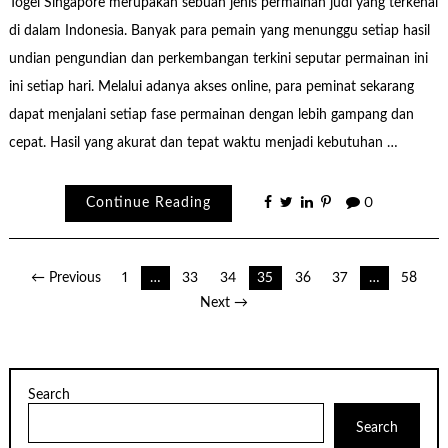
Togel Singapore merupakan sebuah jenis permainan judi yang terkenal
di dalam Indonesia. Banyak para pemain yang menunggu setiap hasil
undian pengundian dan perkembangan terkini seputar permainan ini
ini setiap hari. Melalui adanya akses online, para peminat sekarang
dapat menjalani setiap fase permainan dengan lebih gampang dan
cepat. Hasil yang akurat dan tepat waktu menjadi kebutuhan …
Continue Reading
0
Posts
← Previous
1
…
33
34
35
36
37
…
58
Next →
pagination
Search
Search