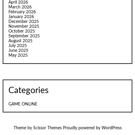
April 2026
March 2026
February 2026
January 2026
December 2025
November 2025
October 2025
September 2025
August 2025
July 2025
June 2025
May 2025
Categories
GAME ONLINE
Theme by
Scissor Themes
Proudly powered by
WordPress