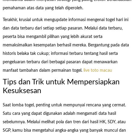
pemahaman atas data yang telah diperoleh.
Terakhir, krusial untuk mengupdate informasi mengenai togel hari ini
dan data terbaru dari setiap setiap pasaran. Melalui data terbaru,
peserta bisa mengambil pilihan yang lebih akurat serta
memaksimalkan kesempatan berhasil mereka. Bergantung pada data
historis belaka tak cukup; informasi terbaru tentang hasil serta
pengeluaran terbaru dari berbagai pasaran dapat menawarkan
manfaat tambahan dalam permainan togel.
live toto macau
Tips dan Trik untuk Mempersiapkan
Kesuksesan
Saat lomba togel, penting untuk mempunyai rencana yang cermat.
Satu cara yang dapat digunakan adalah mengamati data hasil
sebelumnya. Melalui melihat pola dan tren dari hasil HK, SDY, atau
SGP, kamu bisa mengetahui angka-angka yang banyak muncul dan