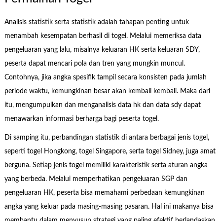
Analisis statistik serta statistik adalah tahapan penting untuk
menambah kesempatan berhasil di togel. Melalui memeriksa data
pengeluaran yang lalu, misalnya keluaran HK serta keluaran SDY,
peserta dapat mencari pola dan tren yang mungkin muncul.
Contohnya, jika angka spesifik tampil secara konsisten pada jumlah
periode waktu, kemungkinan besar akan kembali kembali. Maka dari
itu, mengumpulkan dan menganalisis data hk dan data sdy dapat
menawarkan informasi berharga bagi peserta togel.
Di samping itu, perbandingan statistik di antara berbagai jenis togel,
seperti togel Hongkong, togel Singapore, serta togel Sidney, juga amat
berguna. Setiap jenis togel memiliki karakteristik serta aturan angka
yang berbeda. Melalui memperhatikan pengeluaran SGP dan
pengeluaran HK, peserta bisa memahami perbedaan kemungkinan
angka yang keluar pada masing-masing pasaran. Hal ini makanya bisa
membantu dalam menyusun strategi yang paling efektif berlandaskan