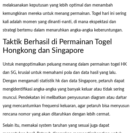
melaksanakan keputusan yang lebih optimal dan menambah
kemungkinan mereka untuk menang permainan. Togel hari ini sering
kali adalah momen yang dinanti-nanti, di mana ekspektasi dan
strategi bertemu dalam menaruhkan angka-angka keberuntungan.
Taktik Berhasil di Permainan Togel
Hongkong dan Singapore
Untuk mengoptimalkan peluang menang dalam permainan togel HK
dan SG, krusial untuk memahami pola dan data hasil yang lalu.
Dengan mengamati statistik hk dan data Singapore, petaruh dapat
mengidentifikasi angka-angka yang banyak keluar atau tidak sering
muncul. Pendekatan ini melibatkan penyusunan diagram atau daftar
yang mencantumkan frequensi keluaran, agar petaruh bisa menyusun
rencana nomor yang akan ditaruhkan dengan lebih cermat.
Selain itu, memakai system taruhan yang sesuai juga dapat