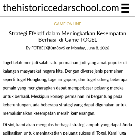
thehistoriccedarschool.com
GAME ONLINE
Strategi Efektif dalam Meningkatkan Kesempatan
Berhasil di Game TOGEL
By
FOT8EJXjf0m8ov5
on
Monday, June 8, 2026
Togel telah menjadi salah satu permainan judi yang amat populer di
kalangan masyarakat negara kita. Dengan diverse jenis permainan
seperti togel Hongkong, togel singapore, dan togel sidney, beberapa
pemain yang mengharapkan dapat memperbesar peluang mereka
untuk berhasil. Meskipun konsep permainan ini bergantung pada
keberuntungan, ada beberapa strategi yang dapat digunakan untuk
memaksimalkan kesempatan meraih kemenangan.
Di sini, kami akan mengulas berbagai strategi ampuh yang dapat Anda
aplikasikan untuk meningkatkan peluang sukses di Togel. Kami juga