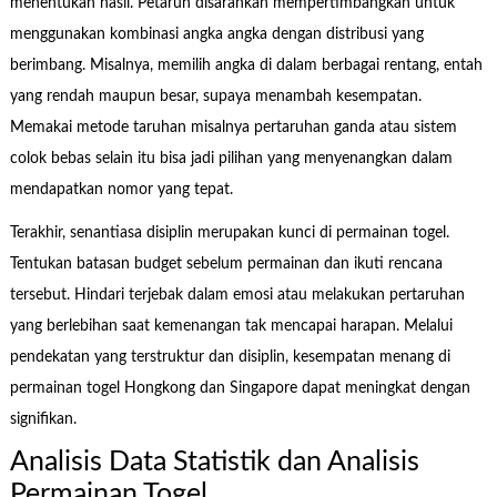
menentukan hasil. Petaruh disarankan mempertimbangkan untuk
menggunakan kombinasi angka angka dengan distribusi yang
berimbang. Misalnya, memilih angka di dalam berbagai rentang, entah
yang rendah maupun besar, supaya menambah kesempatan.
Memakai metode taruhan misalnya pertaruhan ganda atau sistem
colok bebas selain itu bisa jadi pilihan yang menyenangkan dalam
mendapatkan nomor yang tepat.
Terakhir, senantiasa disiplin merupakan kunci di permainan togel.
Tentukan batasan budget sebelum permainan dan ikuti rencana
tersebut. Hindari terjebak dalam emosi atau melakukan pertaruhan
yang berlebihan saat kemenangan tak mencapai harapan. Melalui
pendekatan yang terstruktur dan disiplin, kesempatan menang di
permainan togel Hongkong dan Singapore dapat meningkat dengan
signifikan.
Analisis Data Statistik dan Analisis
Permainan Togel