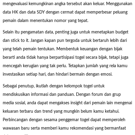
mengevaluasi kemungkinan angka tersebut akan keluar. Menggunakan
data HK dan data SDY dengan cermat dapat memperbesar peluang
pemain dalam menentukan nomor yang tepat.
Selain itu pengamatan data, penting juga untuk menetapkan budget
dan stick to it. Jangan kapan pun tergoda untuk bertaruh lebih dari
yang telah pemain tentukan. Membentuk keuangan dengan bijak
berarti anda tidak hanya berpartisipasi togel secara bijak, tetapi juga
mencegah kerugian yang tak perlu. Tetapkan jumlah yang rela kamu
investasikan setiap hari, dan hindari bermain dengan emosi.
Sebagai penutup, ikutlah dengan kelompok togel untuk
mendiskusikan informasi dan panduan. Dengan forum dan grup
media sosial, anda dapat mengakses insight dari pemain lain mengenai
keluaran terbaru dan trend yang mungkin belum kamu ketahui.
Perbincangan dengan sesama penggemar togel dapat memperoleh
wawasan baru serta memberi kamu rekomendasi yang bermanfaat