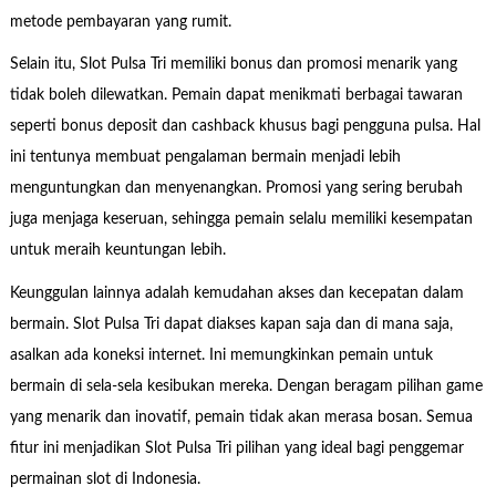
metode pembayaran yang rumit.
Selain itu, Slot Pulsa Tri memiliki bonus dan promosi menarik yang
tidak boleh dilewatkan. Pemain dapat menikmati berbagai tawaran
seperti bonus deposit dan cashback khusus bagi pengguna pulsa. Hal
ini tentunya membuat pengalaman bermain menjadi lebih
menguntungkan dan menyenangkan. Promosi yang sering berubah
juga menjaga keseruan, sehingga pemain selalu memiliki kesempatan
untuk meraih keuntungan lebih.
Keunggulan lainnya adalah kemudahan akses dan kecepatan dalam
bermain. Slot Pulsa Tri dapat diakses kapan saja dan di mana saja,
asalkan ada koneksi internet. Ini memungkinkan pemain untuk
bermain di sela-sela kesibukan mereka. Dengan beragam pilihan game
yang menarik dan inovatif, pemain tidak akan merasa bosan. Semua
fitur ini menjadikan Slot Pulsa Tri pilihan yang ideal bagi penggemar
permainan slot di Indonesia.