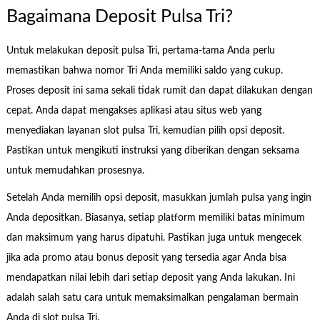
Bagaimana Deposit Pulsa Tri?
Untuk melakukan deposit pulsa Tri, pertama-tama Anda perlu
memastikan bahwa nomor Tri Anda memiliki saldo yang cukup.
Proses deposit ini sama sekali tidak rumit dan dapat dilakukan dengan
cepat. Anda dapat mengakses aplikasi atau situs web yang
menyediakan layanan slot pulsa Tri, kemudian pilih opsi deposit.
Pastikan untuk mengikuti instruksi yang diberikan dengan seksama
untuk memudahkan prosesnya.
Setelah Anda memilih opsi deposit, masukkan jumlah pulsa yang ingin
Anda depositkan. Biasanya, setiap platform memiliki batas minimum
dan maksimum yang harus dipatuhi. Pastikan juga untuk mengecek
jika ada promo atau bonus deposit yang tersedia agar Anda bisa
mendapatkan nilai lebih dari setiap deposit yang Anda lakukan. Ini
adalah salah satu cara untuk memaksimalkan pengalaman bermain
Anda di slot pulsa Tri.