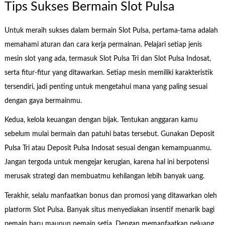
Tips Sukses Bermain Slot Pulsa
Untuk meraih sukses dalam bermain Slot Pulsa, pertama-tama adalah
memahami aturan dan cara kerja permainan. Pelajari setiap jenis
mesin slot yang ada, termasuk Slot Pulsa Tri dan Slot Pulsa Indosat,
serta fitur-fitur yang ditawarkan. Setiap mesin memiliki karakteristik
tersendiri, jadi penting untuk mengetahui mana yang paling sesuai
dengan gaya bermainmu.
Kedua, kelola keuangan dengan bijak. Tentukan anggaran kamu
sebelum mulai bermain dan patuhi batas tersebut. Gunakan Deposit
Pulsa Tri atau Deposit Pulsa Indosat sesuai dengan kemampuanmu.
Jangan tergoda untuk mengejar kerugian, karena hal ini berpotensi
merusak strategi dan membuatmu kehilangan lebih banyak uang.
Terakhir, selalu manfaatkan bonus dan promosi yang ditawarkan oleh
platform Slot Pulsa. Banyak situs menyediakan insentif menarik bagi
pemain baru maupun pemain setia. Dengan memanfaatkan peluang