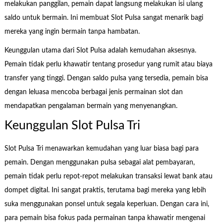
melakukan panggilan, pemain dapat langsung melakukan isi ulang
saldo untuk bermain. Ini membuat Slot Pulsa sangat menarik bagi
mereka yang ingin bermain tanpa hambatan.
Keunggulan utama dari Slot Pulsa adalah kemudahan aksesnya.
Pemain tidak perlu khawatir tentang prosedur yang rumit atau biaya
transfer yang tinggi. Dengan saldo pulsa yang tersedia, pemain bisa
dengan leluasa mencoba berbagai jenis permainan slot dan
mendapatkan pengalaman bermain yang menyenangkan.
Keunggulan Slot Pulsa Tri
Slot Pulsa Tri menawarkan kemudahan yang luar biasa bagi para
pemain. Dengan menggunakan pulsa sebagai alat pembayaran,
pemain tidak perlu repot-repot melakukan transaksi lewat bank atau
dompet digital. Ini sangat praktis, terutama bagi mereka yang lebih
suka menggunakan ponsel untuk segala keperluan. Dengan cara ini,
para pemain bisa fokus pada permainan tanpa khawatir mengenai