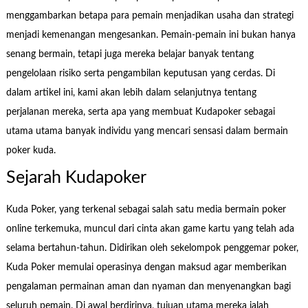
menggambarkan betapa para pemain menjadikan usaha dan strategi
menjadi kemenangan mengesankan. Pemain-pemain ini bukan hanya
senang bermain, tetapi juga mereka belajar banyak tentang
pengelolaan risiko serta pengambilan keputusan yang cerdas. Di
dalam artikel ini, kami akan lebih dalam selanjutnya tentang
perjalanan mereka, serta apa yang membuat Kudapoker sebagai
utama utama banyak individu yang mencari sensasi dalam bermain
poker kuda.
Sejarah Kudapoker
Kuda Poker, yang terkenal sebagai salah satu media bermain poker
online terkemuka, muncul dari cinta akan game kartu yang telah ada
selama bertahun-tahun. Didirikan oleh sekelompok penggemar poker,
Kuda Poker memulai operasinya dengan maksud agar memberikan
pengalaman permainan aman dan nyaman dan menyenangkan bagi
seluruh pemain. Di awal berdirinya, tujuan utama mereka ialah