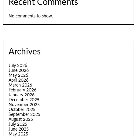
Recent Comments
No comments to show.
Archives
July 2026
June 2026
May 2026
April 2026
March 2026
February 2026
January 2026
December 2025
November 2025
October 2025
September 2025
August 2025
July 2025
June 2025
May 2025