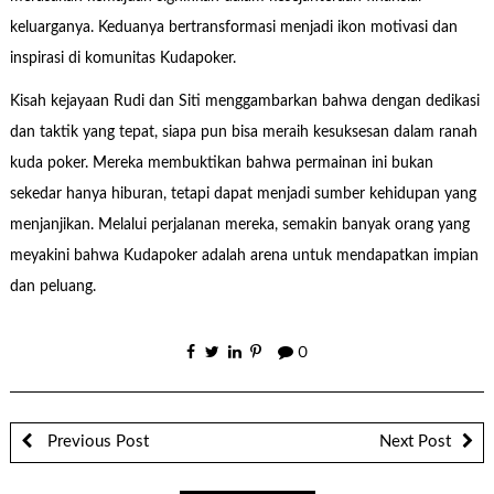
keluarganya. Keduanya bertransformasi menjadi ikon motivasi dan
inspirasi di komunitas Kudapoker.
Kisah kejayaan Rudi dan Siti menggambarkan bahwa dengan dedikasi
dan taktik yang tepat, siapa pun bisa meraih kesuksesan dalam ranah
kuda poker. Mereka membuktikan bahwa permainan ini bukan
sekedar hanya hiburan, tetapi dapat menjadi sumber kehidupan yang
menjanjikan. Melalui perjalanan mereka, semakin banyak orang yang
meyakini bahwa Kudapoker adalah arena untuk mendapatkan impian
dan peluang.
0
Previous Post
Next Post