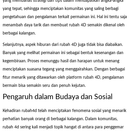
yang membahas strategi dan tips dalam mendapatkan angka-angka
yang tepat, sehingga menciptakan komunitas yang saling berbagi
pengetahuan dan pengalaman terkait permainan ini. Hal ini tentu saja
menambah daya tarik dan membuat rubah 4D semakin dikenal oleh
berbagai kalangan.
Selanjutnya, aspek hiburan dari rubah 4D juga tidak bisa diabaikan.
Banyak yang melihat permainan ini sebagai bentuk kesenangan dan
kegembiraan. Proses menunggu hasil dan harapan untuk menang
menciptakan suasana tegang yang menggairahkan. Dengan berbagai
fitur menarik yang ditawarkan oleh platform rubah 4D, pengalaman
bermain bisa semakin seru dan penuh kejutan.
Pengaruh dalam Budaya dan Sosial
Kehadiran rubah4d telah menciptakan fenomena sosial yang menarik
perhatian banyak orang di berbagai kalangan. Dalam komunitas,
rubah 4d sering kali menjadi topik hangat di antara para penggemar