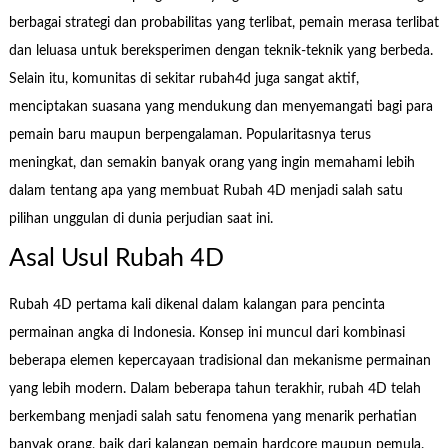
berbagai strategi dan probabilitas yang terlibat, pemain merasa terlibat
dan leluasa untuk bereksperimen dengan teknik-teknik yang berbeda.
Selain itu, komunitas di sekitar rubah4d juga sangat aktif,
menciptakan suasana yang mendukung dan menyemangati bagi para
pemain baru maupun berpengalaman. Popularitasnya terus
meningkat, dan semakin banyak orang yang ingin memahami lebih
dalam tentang apa yang membuat Rubah 4D menjadi salah satu
pilihan unggulan di dunia perjudian saat ini.
Asal Usul Rubah 4D
Rubah 4D pertama kali dikenal dalam kalangan para pencinta
permainan angka di Indonesia. Konsep ini muncul dari kombinasi
beberapa elemen kepercayaan tradisional dan mekanisme permainan
yang lebih modern. Dalam beberapa tahun terakhir, rubah 4D telah
berkembang menjadi salah satu fenomena yang menarik perhatian
banyak orang, baik dari kalangan pemain hardcore maupun pemula.