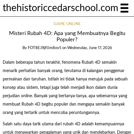
thehistoriccedarschool.com
GAME ONLINE
Misteri Rubah 4D: Apa yang Membuatnya Begitu
Populer?
By
FOT8EJXjf0m8ov5
on
Wednesday, June 17, 2026
Dalam beberapa tahun terakhir, fenomena Rubah 4D semakin
menarik perhatian banyak orang, terutama di kalangan penggemar
permainan dan taruhan. Istilah ini tidak hanya merujuk pada sebuah
konsep atau sistem, tetapi juga telah menjadi ikon dalam dunia
perjudian online. Banyak yang bertanya-tanya, apa sebenarnya yang
membuat Rubah 4D begitu populer dan mengapa semakin banyak
orang yang tertarik untuk mencoba peruntungannya.
Salah satu daya tarik utama dari rubah 4D adalah kemampuannya
untuk menawarkan pengalaman yang unik dan mendebarkan. Dengan