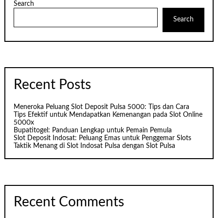
Search
Search
Recent Posts
Meneroka Peluang Slot Deposit Pulsa 5000: Tips dan Cara
Tips Efektif untuk Mendapatkan Kemenangan pada Slot Online
5000x
Bupatitogel: Panduan Lengkap untuk Pemain Pemula
Slot Deposit Indosat: Peluang Emas untuk Penggemar Slots
Taktik Menang di Slot Indosat Pulsa dengan Slot Pulsa
Recent Comments