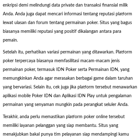
enkripsi demi melindungi data private dan transaksi finansial milik
Anda. Anda juga dapat mencari informasi tentang reputasi platform
lewat ulasan dan forum tentang permainan poker. Situs yang bagus
biasanya memiliki reputasi yang positif dikalangan antara para
pemain.
Setelah itu, perhatikan variasi permainan yang ditawarkan. Platform
poker terpercaya biasanya memfasilitasi macam-macam jenis
permainan poker, termasuk IDN Poker serta Permainan IDN, yang
memungkinkan Anda agar merasakan berbagai game dalam taruhan
yang bervariasi. Selain itu, cek juga jika platform tersebut menawarkan
aplikasi mobile Poker IDN dan Aplikasi IDN Play untuk pengalaman
permainan yang senyaman mungkin pada perangkat seluler Anda.
Terakhir, anda perlu memastikan platform poker online tersebut
memiliki layanan pelanggan yang siap membantu. Situs yang
menakjubkan bakal punya tim pelayanan siap mendampingi kamu