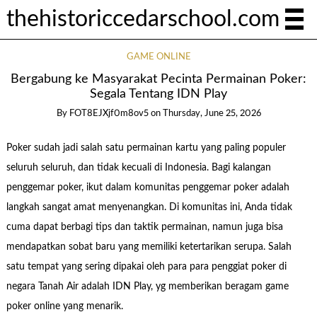
thehistoriccedarschool.com
GAME ONLINE
Bergabung ke Masyarakat Pecinta Permainan Poker:
Segala Tentang IDN Play
By
FOT8EJXjf0m8ov5
on
Thursday, June 25, 2026
Poker sudah jadi salah satu permainan kartu yang paling populer
seluruh seluruh, dan tidak kecuali di Indonesia. Bagi kalangan
penggemar poker, ikut dalam komunitas penggemar poker adalah
langkah sangat amat menyenangkan. Di komunitas ini, Anda tidak
cuma dapat berbagi tips dan taktik permainan, namun juga bisa
mendapatkan sobat baru yang memiliki ketertarikan serupa. Salah
satu tempat yang sering dipakai oleh para para penggiat poker di
negara Tanah Air adalah IDN Play, yg memberikan beragam game
poker online yang menarik.