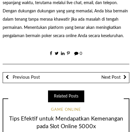
sepanjang waktu, terutama melalui live chat, email, dan telepon.
Dengan dukungan dukungan yang yang memadai, Anda bisa bermain
dalam tenang tanpa merasa khawatir jika ada masalah di tengah
permainan. Menentukan platform yang benar akan meningkatkan
pengalaman bermain poker secara online Anda secara keseluruhan.
0
Previous Post
Next Post
Related Posts
GAME ONLINE
Tips Efektif untuk Mendapatkan Kemenangan
pada Slot Online 5000x