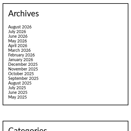
Archives
August 2026
July 2026
June 2026
May 2026
April 2026
March 2026
February 2026
January 2026
December 2025
November 2025
October 2025
September 2025
August 2025
July 2025
June 2025
May 2025