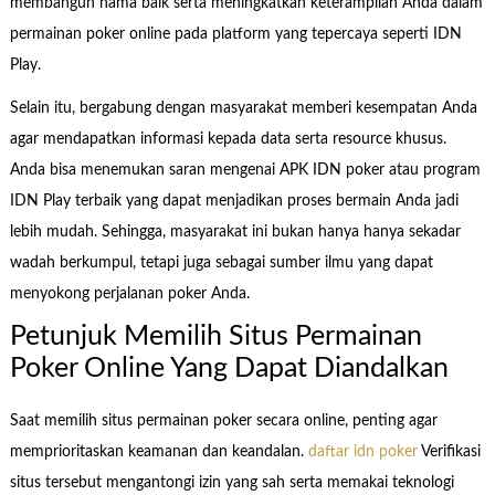
membangun nama baik serta meningkatkan keterampilan Anda dalam
permainan poker online pada platform yang tepercaya seperti IDN
Play.
Selain itu, bergabung dengan masyarakat memberi kesempatan Anda
agar mendapatkan informasi kepada data serta resource khusus.
Anda bisa menemukan saran mengenai APK IDN poker atau program
IDN Play terbaik yang dapat menjadikan proses bermain Anda jadi
lebih mudah. Sehingga, masyarakat ini bukan hanya hanya sekadar
wadah berkumpul, tetapi juga sebagai sumber ilmu yang dapat
menyokong perjalanan poker Anda.
Petunjuk Memilih Situs Permainan
Poker Online Yang Dapat Diandalkan
Saat memilih situs permainan poker secara online, penting agar
memprioritaskan keamanan dan keandalan.
daftar idn poker
Verifikasi
situs tersebut mengantongi izin yang sah serta memakai teknologi