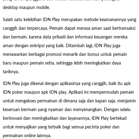
desktop maupun mobile.
Salah satu kelebihan IDN Play merupakan metode keamanannya yang
canggih dan terpercaya. Pemain dapat merasa aman saat bertransaksi
dan bermain, karena data pribadi dan informasi keuangan mereka
aman dengan enkripsi yang baik. Ditambah lagi, IDN Play juga
menawarkan berbagai promosi menarik dan bonus untuk pemain
baru maupun pemain setia, sehingga lebih meningkatkan daya
tariknya.
IDN Play juga dikenal dengan aplikasinya yang canggih, baik itu apk
IDN poker maupun apk IDN play. Aplikasi ini mempermudah pemain
untuk mengakses permainan di dimana saja dan kapan saja, menjamin
keseruan bermain yang nyaman dan menyenangkan. Dengan selalu
berinovasi dan meningkatkan dan layanannya, IDN Play bertekad
untuk menyajikan yang terbaik bagi semua pecinta poker dan
permainan online lainnya.