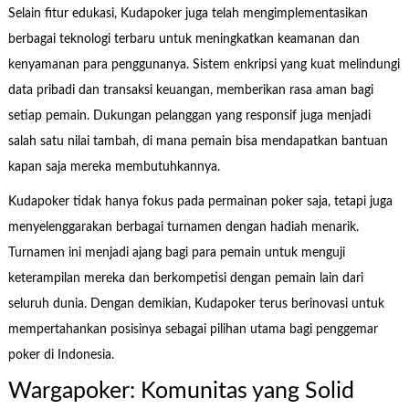
Selain fitur edukasi, Kudapoker juga telah mengimplementasikan
berbagai teknologi terbaru untuk meningkatkan keamanan dan
kenyamanan para penggunanya. Sistem enkripsi yang kuat melindungi
data pribadi dan transaksi keuangan, memberikan rasa aman bagi
setiap pemain. Dukungan pelanggan yang responsif juga menjadi
salah satu nilai tambah, di mana pemain bisa mendapatkan bantuan
kapan saja mereka membutuhkannya.
Kudapoker tidak hanya fokus pada permainan poker saja, tetapi juga
menyelenggarakan berbagai turnamen dengan hadiah menarik.
Turnamen ini menjadi ajang bagi para pemain untuk menguji
keterampilan mereka dan berkompetisi dengan pemain lain dari
seluruh dunia. Dengan demikian, Kudapoker terus berinovasi untuk
mempertahankan posisinya sebagai pilihan utama bagi penggemar
poker di Indonesia.
Wargapoker: Komunitas yang Solid