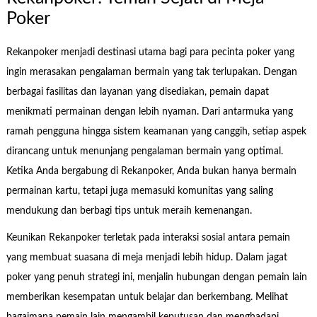
Poker
Rekanpoker menjadi destinasi utama bagi para pecinta poker yang
ingin merasakan pengalaman bermain yang tak terlupakan. Dengan
berbagai fasilitas dan layanan yang disediakan, pemain dapat
menikmati permainan dengan lebih nyaman. Dari antarmuka yang
ramah pengguna hingga sistem keamanan yang canggih, setiap aspek
dirancang untuk menunjang pengalaman bermain yang optimal.
Ketika Anda bergabung di Rekanpoker, Anda bukan hanya bermain
permainan kartu, tetapi juga memasuki komunitas yang saling
mendukung dan berbagi tips untuk meraih kemenangan.
Keunikan Rekanpoker terletak pada interaksi sosial antara pemain
yang membuat suasana di meja menjadi lebih hidup. Dalam jagat
poker yang penuh strategi ini, menjalin hubungan dengan pemain lain
memberikan kesempatan untuk belajar dan berkembang. Melihat