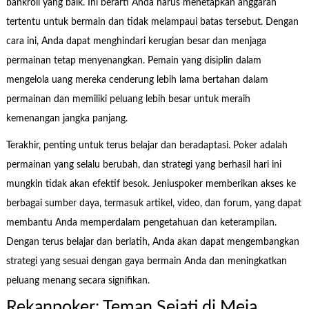
bankroll yang baik. Ini berarti Anda harus menetapkan anggaran
tertentu untuk bermain dan tidak melampaui batas tersebut. Dengan
cara ini, Anda dapat menghindari kerugian besar dan menjaga
permainan tetap menyenangkan. Pemain yang disiplin dalam
mengelola uang mereka cenderung lebih lama bertahan dalam
permainan dan memiliki peluang lebih besar untuk meraih
kemenangan jangka panjang.
Terakhir, penting untuk terus belajar dan beradaptasi. Poker adalah
permainan yang selalu berubah, dan strategi yang berhasil hari ini
mungkin tidak akan efektif besok. Jeniuspoker memberikan akses ke
berbagai sumber daya, termasuk artikel, video, dan forum, yang dapat
membantu Anda memperdalam pengetahuan dan keterampilan.
Dengan terus belajar dan berlatih, Anda akan dapat mengembangkan
strategi yang sesuai dengan gaya bermain Anda dan meningkatkan
peluang menang secara signifikan.
Rekanpoker: Teman Sejati di Meja