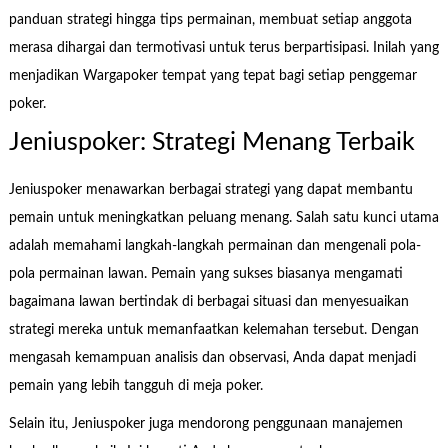
panduan strategi hingga tips permainan, membuat setiap anggota
merasa dihargai dan termotivasi untuk terus berpartisipasi. Inilah yang
menjadikan Wargapoker tempat yang tepat bagi setiap penggemar
poker.
Jeniuspoker: Strategi Menang Terbaik
Jeniuspoker menawarkan berbagai strategi yang dapat membantu
pemain untuk meningkatkan peluang menang. Salah satu kunci utama
adalah memahami langkah-langkah permainan dan mengenali pola-
pola permainan lawan. Pemain yang sukses biasanya mengamati
bagaimana lawan bertindak di berbagai situasi dan menyesuaikan
strategi mereka untuk memanfaatkan kelemahan tersebut. Dengan
mengasah kemampuan analisis dan observasi, Anda dapat menjadi
pemain yang lebih tangguh di meja poker.
Selain itu, Jeniuspoker juga mendorong penggunaan manajemen