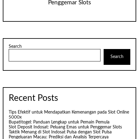
Penggemar Slots
Search
Search
Recent Posts
Tips Efektif untuk Mendapatkan Kemenangan pada Slot Online
5000x
Bupatitogel: Panduan Lengkap untuk Pemain Pemula
Slot Deposit Indosat: Peluang Emas untuk Penggemar Slots
Taktik Menang di Slot Indosat Pulsa dengan Slot Pulsa
Pengeluaran Macau: Prediksi dan Analisis Terpercaya