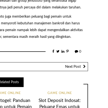
wasan dari group jeniustoto yang senantiasa tegap
a jadi penuh percaya diri dalam melakukan taruhan.
stoto juga memberikan peluang bagi pemain untuk
r menyoroti kebutuhan manajemen bankroll dan harus
para pemain nampak lebih dapat mengendalikan aktivitas
r, sementara masih meraih hasil yang diinginkan.
0
Next Post
Related Posts
AME ONLINE
GAME ONLINE
itogel: Panduan
Slot Deposit Indosat:
p untuk Pemain
Peluang Emas untuk