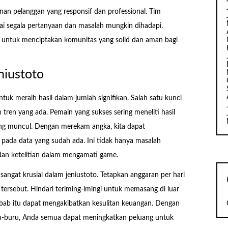
anan pelanggan yang responsif dan professional. Tim
i segala pertanyaan dan masalah mungkin dihadapi.
n untuk menciptakan komunitas yang solid dan aman bagi
niustoto
uk meraih hasil dalam jumlah signifikan. Salah satu kunci
tren yang ada. Pemain yang sukses sering meneliti hasil
ng muncul. Dengan merekam angka, kita dapat
pada data yang sudah ada. Ini tidak hanya masalah
dan ketelitian dalam mengamati game.
angat krusial dalam jeniustoto. Tetapkan anggaran per hari
tersebut. Hindari teriming-imingi untuk memasang di luar
sebab itu dapat mengakibatkan kesulitan keuangan. Dengan
uru-buru, Anda semua dapat meningkatkan peluang untuk