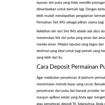
layanan slot pulsa yang tidak memiliki potonga
dimanfaatkan untuk bermain lagi. Dengan berb
lebih mudah mendapatkan pengalaman bermain 
Permainan Slot IM3 sebagai pilihan utama bagi 
Kelebihan lain dari Slot IM3 adalah ada situs 
menemukan link slot pulsa yang aman dan aman
mereka aman. Melalui reputasi yang bagus dan 
destinasi yang ideal untuk bagi pemain yang 
yang lebih dari itu.
Cara Deposit Permainan Pu
Agar melakukan penyetoran di platform permain
menentukan metode bayar yang cocok. Banyak 
penyetroran dari pulsa dari banyak provider, t
maupun aplikasi seluler yang Anda agar menget
atau penyetoran deposit Tri. Selanjutnya, Anda