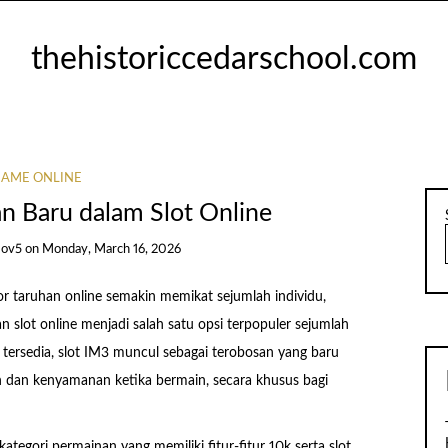
thehistoriccedarschool.com
AME ONLINE
an Baru dalam Slot Online
ov5
on
Monday, March 16, 2026
tor taruhan online semakin memikat sejumlah individu,
n slot online menjadi salah satu opsi terpopuler sejumlah
 tersedia, slot IM3 muncul sebagai terobosan yang baru
an kenyamanan ketika bermain, secara khusus bagi
egori permainan yang memiliki fitur-fitur 10k serta slot