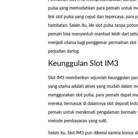
pulsa yang memudahkan para pemain untuk mel
link slot pulsa yang cepat dan tepercaya, par
hambatan. Selain itu, ide slot pulsa tanpa pot
pemain bisa menyentuh manfaat lebih dari setia
menjadi utama bagi penggemar permainan slot o
perjudian daring.
Keunggulan Slot IM3
Slot IM3 memberikan sejumlah keunggulan yang 
yang utama adalah akses yang mudah dalam m
menggunakan slot pulsa, para pemain dapat m
mereka, termasuk di dalamnya slot deposit Indo
pemain untuk menikmati pengalaman bermain y
metode pembayaran yang sulit.
Selain itu, Slot IM3 pun dikenal karena bonus