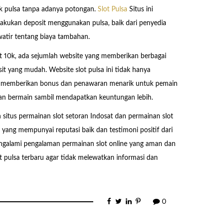
k pulsa tanpa adanya potongan.
Slot Pulsa
Situs ini
ukan deposit menggunakan pulsa, baik dari penyedia
atir tentang biaya tambahan.
t 10k, ada sejumlah website yang memberikan berbagai
it yang mudah. Website slot pulsa ini tidak hanya
an memberikan bonus dan penawaran menarik untuk pemain
an bermain sambil mendapatkan keuntungan lebih.
 situs permainan slot setoran Indosat dan permainan slot
us yang mempunyai reputasi baik dan testimoni positif dari
ngalami pengalaman permainan slot online yang aman dan
ot pulsa terbaru agar tidak melewatkan informasi dan
0