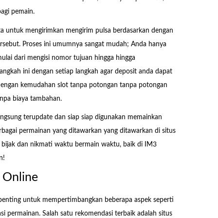
bagi pemain.
ta untuk mengirimkan mengirim pulsa berdasarkan dengan
 tersebut. Proses ini umumnya sangat mudah; Anda hanya
mulai dari mengisi nomor tujuan hingga hingga
langkah ini dengan setiap langkah agar deposit anda dapat
 dengan kemudahan slot tanpa potongan tanpa potongan
tanpa biaya tambahan.
langsung terupdate dan siap siap digunakan memainkan
erbagai permainan yang ditawarkan yang ditawarkan di situs
n bijak dan nikmati waktu bermain waktu, baik di IM3
n!
 Online
a, penting untuk mempertimbangkan beberapa aspek seperti
si permainan. Salah satu rekomendasi terbaik adalah situs