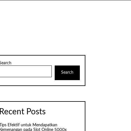
Search
Search
Recent Posts
Tips Efektif untuk Mendapatkan
Kemenangan pada Slot Online 5000x