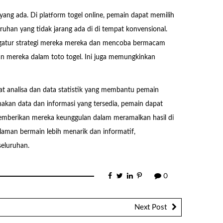
yang ada. Di platform togel online, pemain dapat memilih
uhan yang tidak jarang ada di di tempat konvensional.
engatur strategi mereka mereka dan mencoba bermacam
mereka dalam toto togel. Ini juga memungkinkan
alat analisa dan data statistik yang membantu pemain
akan data dan informasi yang tersedia, pemain dapat
memberikan mereka keunggulan dalam meramalkan hasil di
alaman bermain lebih menarik dan informatif,
eluruhan.
0
Next Post