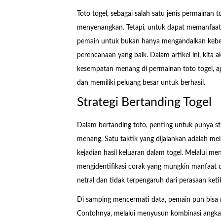
Toto togel, sebagai salah satu jenis permainan
menyenangkan. Tetapi, untuk dapat memanfaatk
pemain untuk bukan hanya mengandalkan keber
perencanaan yang baik. Dalam artikel ini, kit
kesempatan menang di permainan toto togel, ag
dan memiliki peluang besar untuk berhasil.
Strategi Bertanding Togel
Dalam bertanding toto, penting untuk punya s
menang. Satu taktik yang dijalankan adalah m
kejadian hasil keluaran dalam togel. Melalui me
mengidentifikasi corak yang mungkin manfaat da
netral dan tidak terpengaruh dari perasaan ke
Di samping mencermati data, pemain pun bisa 
Contohnya, melalui menyusun kombinasi angka