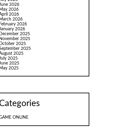
June 2026
May 2026
April 2026
March 2026
February 2026
January 2026
December 2025
November 2025
October 2025
September 2025
August 2025
July 2025
June 2025
May 2025
Categories
GAME ONLINE