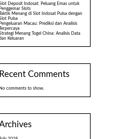
Slot Deposit Indosat: Peluang Emas untuk
Penggemar Slots
Taktik Menang di Slot Indosat Pulsa dengan
Slot Pulsa
Pengeluaran Macau: Prediksi dan Analisis
Terpercaya
Strategi Menang Togel China: Analisis Data
dan Keluaran
Recent Comments
No comments to show.
Archives
July 2026