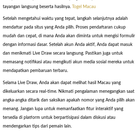
tayangan langsung beserta hasilnya.
Togel Macau
Setelah mengetahui waktu yang tepat, langkah selanjutnya adalah
mendaftar pada situs yang Anda pilih. Proses pendaftaran cukup
mudah dan cepat, di mana Anda akan diminta untuk mengisi formulir
dengan informasi dasar. Setelah akun Anda aktif, Anda dapat masuk
dan menikmati Live Draw secara langsung. Pastikan juga untuk
memasang notifikasi atau mengikuti akun media sosial mereka untuk
mendapatkan pembaruan terbaru.
Selama Live Draw, Anda akan dapat melihat hasil Macau yang
dikeluarkan secara real-time. Nikmati pengalaman menegangkan saat
angka-angka ditarik dan saksikan apakah nomor yang Anda pilih akan
menang. Jangan lupa untuk memanfaatkan fitur interaktif yang
tersedia di platform untuk berpartisipasi dalam diskusi atau
mendengarkan tips dari pemain lain.