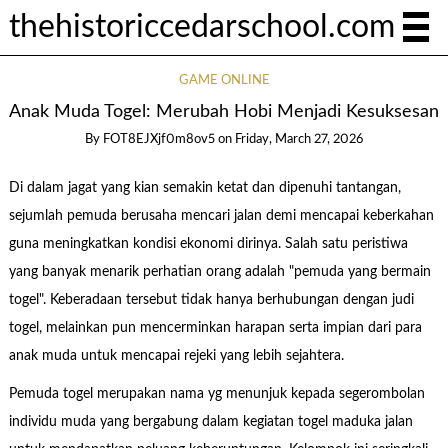
thehistoriccedarschool.com
GAME ONLINE
Anak Muda Togel: Merubah Hobi Menjadi Kesuksesan
By
FOT8EJXjf0m8ov5
on
Friday, March 27, 2026
Di dalam jagat yang kian semakin ketat dan dipenuhi tantangan,
sejumlah pemuda berusaha mencari jalan demi mencapai keberkahan
guna meningkatkan kondisi ekonomi dirinya. Salah satu peristiwa
yang banyak menarik perhatian orang adalah "pemuda yang bermain
togel". Keberadaan tersebut tidak hanya berhubungan dengan judi
togel, melainkan pun mencerminkan harapan serta impian dari para
anak muda untuk mencapai rejeki yang lebih sejahtera.
Pemuda togel merupakan nama yg menunjuk kepada segerombolan
individu muda yang bergabung dalam kegiatan togel maduka jalan