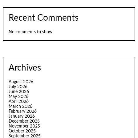
Recent Comments
No comments to show.
Archives
August 2026
July 2026
June 2026
May 2026
April 2026
March 2026
February 2026
January 2026
December 2025
November 2025
October 2025
September 2025