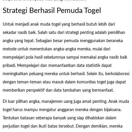
Strategi Berhasil Pemuda Togel
Untuk menjadi anak muda togel yang berhasil butuh lebih dari
sekadar nasib baik. Salah satu dari strategi penting adalah pemilihan
angka yang tepat. Sebagian besar pemuda menggunakan beraneka
metode untuk menentukan angka-angka mereka, mulai dari
mempelajari pola hasil sebelumnya sampai memakai angka nasib baik
pribadi. Mempelajari dan memanfaatkan data statistik dapat
meningkatkan peluang mereka untuk berhasil. Selain itu, berkolaborasi
dengan teman-teman atau masuk dalam komunitas togel juga dapat
memberikan perspektif dan data tambahan yang bermanfaat.
Di luar pilihan angka, manajemen uang juga amat penting. Anak muda
togel harus mampu mengatur anggaran mereka dengan bijaksana.
Tentukan batasan seberapa banyak yang siap dihabiskan dalam
perjudian togel dan ikuti batas tersebut. Dengan demikian, mereka