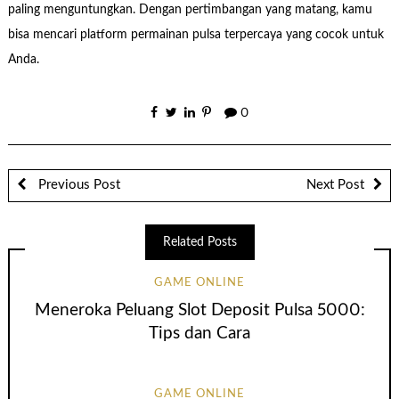
paling menguntungkan. Dengan pertimbangan yang matang, kamu
bisa mencari platform permainan pulsa terpercaya yang cocok untuk
Anda.
0
Previous Post
Next Post
Related Posts
GAME ONLINE
Meneroka Peluang Slot Deposit Pulsa 5000:
Tips dan Cara
GAME ONLINE