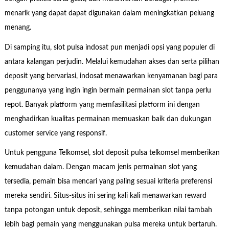
menarik yang dapat dapat digunakan dalam meningkatkan peluang
menang.
Di samping itu, slot pulsa indosat pun menjadi opsi yang populer di
antara kalangan perjudin. Melalui kemudahan akses dan serta pilihan
deposit yang bervariasi, indosat menawarkan kenyamanan bagi para
penggunanya yang ingin ingin bermain permainan slot tanpa perlu
repot. Banyak platform yang memfasilitasi platform ini dengan
menghadirkan kualitas permainan memuaskan baik dan dukungan
customer service yang responsif.
Untuk pengguna Telkomsel, slot deposit pulsa telkomsel memberikan
kemudahan dalam. Dengan macam jenis permainan slot yang
tersedia, pemain bisa mencari yang paling sesuai kriteria preferensi
mereka sendiri. Situs-situs ini sering kali kali menawarkan reward
tanpa potongan untuk deposit, sehingga memberikan nilai tambah
lebih bagi pemain yang menggunakan pulsa mereka untuk bertaruh.