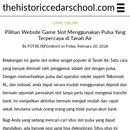
thehistoriccedarschool.com
GAME ONLINE
Pilihan Website Game Slot Menggunakan Pulsa Yang
Terpercaya di Tanah Air
By
FOT8EJXjf0m8ov5
on
Friday, February 20, 2026
Belakangan ini, game slot online sangat populer di Tanah Air. Satu cara
yang banyak diminati oleh penggemar adalah slot dengan pulsa.
Dengan memanfaatkan pulsa dari operator seluler seperti Telkomsel,
XL, dan Indosat, anda dapat secara mudah menggunakan deposit dan
bermain sejumlah permainan slot tanpa perlu repot mengenai transfer
bank. Ini menjadikan aktivitas bermain menjadi mudah dan cepat
sekali, terutama untuk orang-orang yang tidak punya akun bank.
Bagi Anda yang sedang mencari-cari situs slot pulsa yang dapat
diandalkan, ada banyak opsi yang bisa dieksplorasi. Situs-situs ini