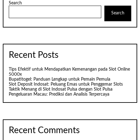
Search
Search
Recent Posts
Tips Efektif untuk Mendapatkan Kemenangan pada Slot Online
5000x
Bupatitogel: Panduan Lengkap untuk Pemain Pemula
Slot Deposit Indosat: Peluang Emas untuk Penggemar Slots
Taktik Menang di Slot Indosat Pulsa dengan Slot Pulsa
Pengeluaran Macau: Prediksi dan Analisis Terpercaya
Recent Comments