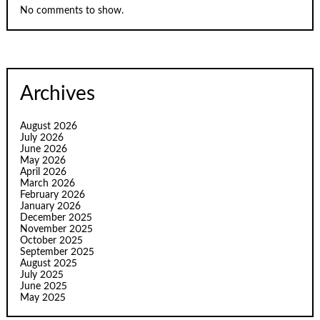
No comments to show.
Archives
August 2026
July 2026
June 2026
May 2026
April 2026
March 2026
February 2026
January 2026
December 2025
November 2025
October 2025
September 2025
August 2025
July 2025
June 2025
May 2025