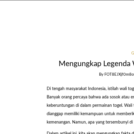
G
Mengungkap Legenda Wa
By
FOT8EJXjf0m8o
Di tengah masyarakat Indonesia, istilah wali to
Banyak orang percaya bahwa ada sosok atau e
keberuntungan di dalam permainan togel. Wali to
dianggap memiliki kemampuan untuk memberi
kemenangan. Namun, apa yang tersembunyi di ba
Dalam artikel ini, kita akan mengungkap fakta d