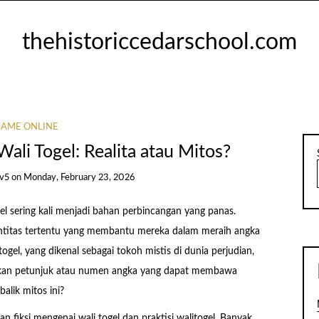
thehistoriccedarschool.com
AME ONLINE
li Togel: Realita atau Mitos?
v5
on
Monday, February 23, 2026
gel sering kali menjadi bahan perbincangan yang panas.
ntitas tertentu yang membantu mereka dalam meraih angka
gel, yang dikenal sebagai tokoh mistis di dunia perjudian,
kan petunjuk atau numen angka yang dapat membawa
lik mitos ini?
an fiksi mengenai wali togel dan praktisi walitogel. Banyak