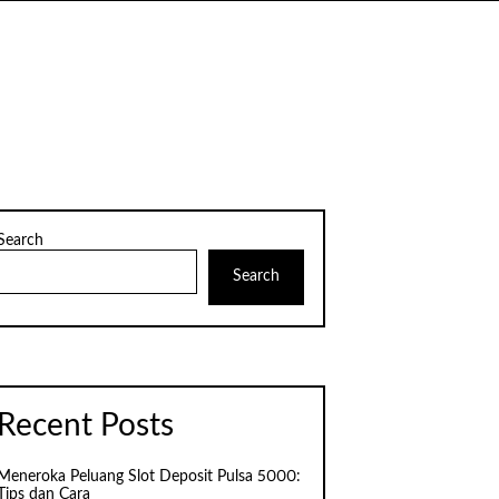
Search
Search
Recent Posts
Meneroka Peluang Slot Deposit Pulsa 5000:
Tips dan Cara