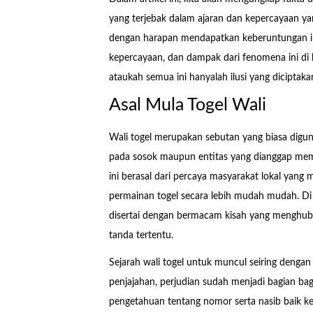
yang terjebak dalam ajaran dan kepercayaan ya
dengan harapan mendapatkan keberuntungan inst
kepercayaan, dan dampak dari fenomena ini di k
ataukah semua ini hanyalah ilusi yang diciptak
Asal Mula Togel Wali
Wali togel merupakan sebutan yang biasa digun
pada sosok maupun entitas yang dianggap memi
ini berasal dari percaya masyarakat lokal y
permainan togel secara lebih mudah mudah. Di d
disertai dengan bermacam kisah yang menghubu
tanda tertentu.
Sejarah wali togel untuk muncul seiring dengan
penjajahan, perjudian sudah menjadi bagian bagi
pengetahuan tentang nomor serta nasib baik ke