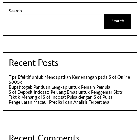
Search
Search
Recent Posts
Tips Efektif untuk Mendapatkan Kemenangan pada Slot Online
5000x
Bupatitogel: Panduan Lengkap untuk Pemain Pemula
Slot Deposit Indosat: Peluang Emas untuk Penggemar Slots
Taktik Menang di Slot Indosat Pulsa dengan Slot Pulsa
Pengeluaran Macau: Prediksi dan Analisis Terpercaya
Recent Comments