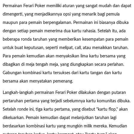
Permainan Ferari Poker memiliki aturan yang sangat mudah dan dapat
dimengerti, yang menjadikannya opsi yang menarik bagi pemula
maupun para pemain berpengalaman. Permainan ini biasanya dibuka
dengan setiap pemain menerima dua kartu rahasia. Setelah itu, ada
beberapa ronda taruhan yang memberikan kesempatan para pemain
untuk buat keputusan, seperti melipat, call, atau menaikkan taruhan.
Para pemain kemudian akan menyaksikan lima kartu bersama yang
dibagikan di meja tengah meja, yang diungkapkan secara perlahan.
Gabungan kombinasi kartu tersukses dari kartu tangan dan kartu
bersama akan menyatakan pemenang.
Langkah-langkah permainan Ferari Poker dilakukan dengan putaran
pertaruhan pertama yang terjadi sebelumnya kartu komunitas dibuka.
Setelah ronde ini, tiga kartu pertama, yang disebut "kartu flop," akan
dikeluarkan. Pemain kemudian dapat melanjutkan taruhan lagi
berdasarkan kombinasi kartu yang mungkin milik mereka. Kemudian