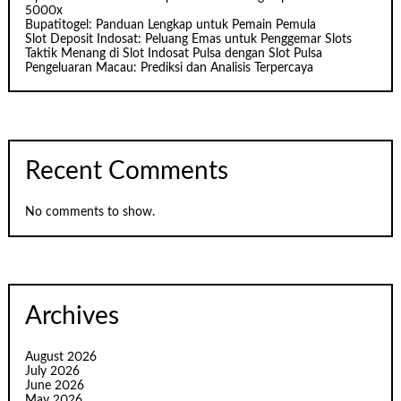
5000x
Bupatitogel: Panduan Lengkap untuk Pemain Pemula
Slot Deposit Indosat: Peluang Emas untuk Penggemar Slots
Taktik Menang di Slot Indosat Pulsa dengan Slot Pulsa
Pengeluaran Macau: Prediksi dan Analisis Terpercaya
Recent Comments
No comments to show.
Archives
August 2026
July 2026
June 2026
May 2026