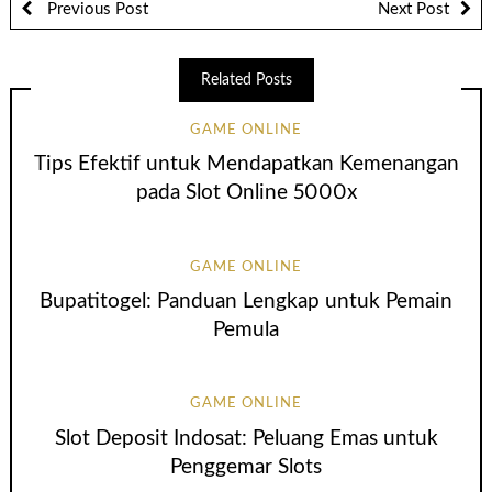
Previous Post
Next Post
Related Posts
GAME ONLINE
Tips Efektif untuk Mendapatkan Kemenangan
pada Slot Online 5000x
GAME ONLINE
Bupatitogel: Panduan Lengkap untuk Pemain
Pemula
GAME ONLINE
Slot Deposit Indosat: Peluang Emas untuk
Penggemar Slots