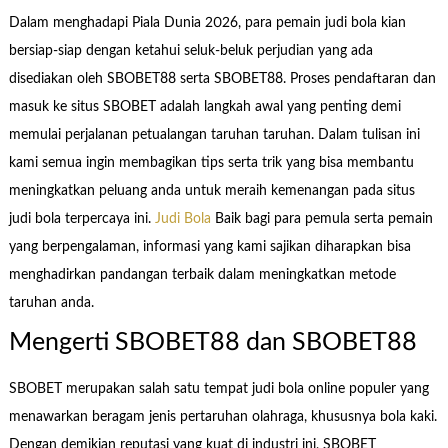
Dalam menghadapi Piala Dunia 2026, para pemain judi bola kian
bersiap-siap dengan ketahui seluk-beluk perjudian yang ada
disediakan oleh SBOBET88 serta SBOBET88. Proses pendaftaran dan
masuk ke situs SBOBET adalah langkah awal yang penting demi
memulai perjalanan petualangan taruhan taruhan. Dalam tulisan ini
kami semua ingin membagikan tips serta trik yang bisa membantu
meningkatkan peluang anda untuk meraih kemenangan pada situs
judi bola terpercaya ini.
Judi Bola
Baik bagi para pemula serta pemain
yang berpengalaman, informasi yang kami sajikan diharapkan bisa
menghadirkan pandangan terbaik dalam meningkatkan metode
taruhan anda.
Mengerti SBOBET88 dan SBOBET88
SBOBET merupakan salah satu tempat judi bola online populer yang
menawarkan beragam jenis pertaruhan olahraga, khususnya bola kaki.
Dengan demikian reputasi yang kuat di industri ini, SBOBET