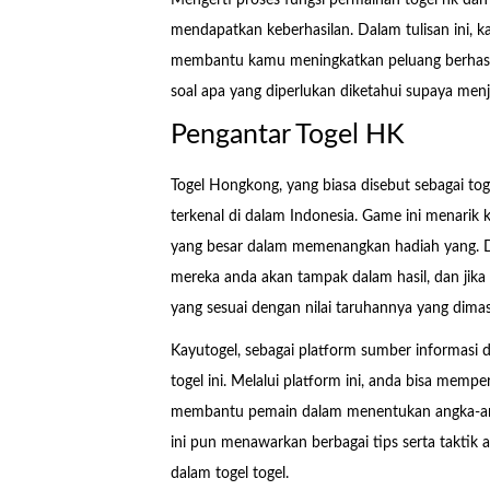
Mengerti proses fungsi permainan togel hk dan 
mendapatkan keberhasilan. Dalam tulisan ini, k
membantu kamu meningkatkan peluang berhasil d
soal apa yang diperlukan diketahui supaya men
Pengantar Togel HK
Togel Hongkong, yang biasa disebut sebagai to
terkenal di dalam Indonesia. Game ini menarik
yang besar dalam memenangkan hadiah yang. D
mereka anda akan tampak dalam hasil, dan jik
yang sesuai dengan nilai taruhannya yang dima
Kayutogel, sebagai platform sumber informasi da
togel ini. Melalui platform ini, anda bisa memp
membantu pemain dalam menentukan angka-angka
ini pun menawarkan berbagai tips serta taktik
dalam togel togel.