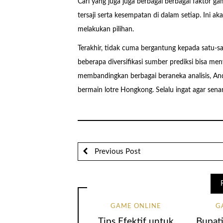
Cari yang juga juga berbagai berbagai faktor 
tersaji serta kesempatan di dalam setiap. In
melakukan pilihan.
Terakhir, tidak cuma bergantung kepada satu-s
beberapa diversifikasi sumber prediksi bisa me
membandingkan berbagai beraneka analisis, And
bermain lotre Hongkong. Selalu ingat agar sena
Previous Post
GAME ONLINE
G
Tips Efektif untuk
Bupat