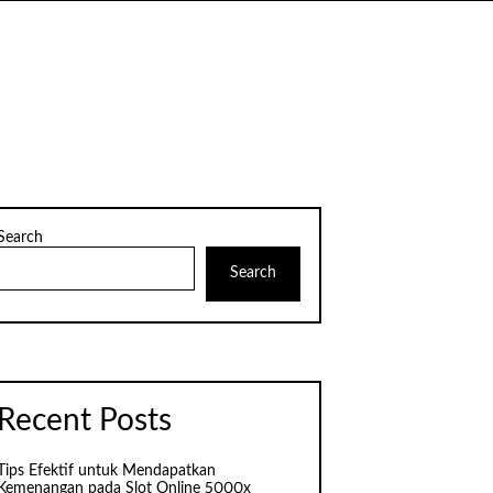
Search
Search
Recent Posts
Tips Efektif untuk Mendapatkan
Kemenangan pada Slot Online 5000x