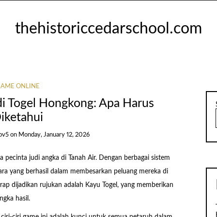
thehistoriccedarschool.com
AME ONLINE
 Togel Hongkong: Apa Harus
iketahui
ov5
on
Monday, January 12, 2026
 pecinta judi angka di Tanah Air. Dengan berbagai sistem
cara yang berhasil dalam membesarkan peluang mereka di
erap dijadikan rujukan adalah Kayu Togel, yang memberikan
gka hasil.