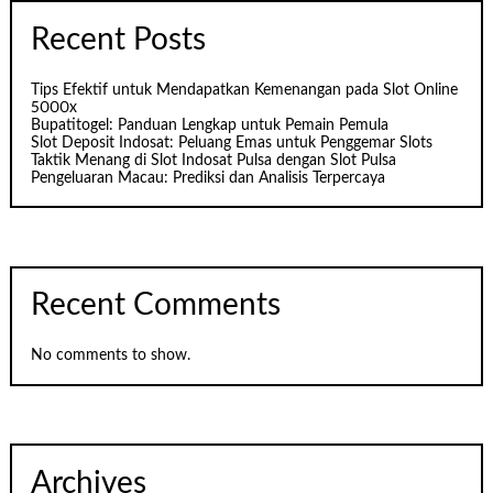
Recent Posts
Tips Efektif untuk Mendapatkan Kemenangan pada Slot Online
5000x
Bupatitogel: Panduan Lengkap untuk Pemain Pemula
Slot Deposit Indosat: Peluang Emas untuk Penggemar Slots
Taktik Menang di Slot Indosat Pulsa dengan Slot Pulsa
Pengeluaran Macau: Prediksi dan Analisis Terpercaya
Recent Comments
No comments to show.
Archives