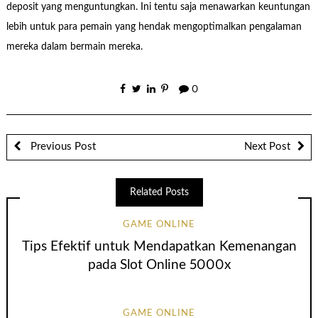
deposit yang menguntungkan. Ini tentu saja menawarkan keuntungan
lebih untuk para pemain yang hendak mengoptimalkan pengalaman
mereka dalam bermain mereka.
0
Previous Post
Next Post
Related Posts
GAME ONLINE
Tips Efektif untuk Mendapatkan Kemenangan
pada Slot Online 5000x
GAME ONLINE