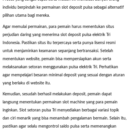
individu berpindah ke permainan slot deposit pulsa sebagai alternatif
pilihan utama bagi mereka.
Agar memulai permainan, para pemain harus menentukan situs
perjudian daring yang menerima slot deposit pulsa elektrik Tri
Indonesia. Pastikan situs itu terpercaya serta punya lisensi resmi
untuk menjaminkan keamanan sepanjang bertransaksi. Setelah
menentukan website, pemain bisa mempersiapkan akun serta
melaksanakan setoran menggunakan pulsa elektrik Tri. Perhatikan
agar mempelajari besaran minimal deposit yang sesuai dengan aturan
yang berlaku di website itu.
Kemudian, sesudah berhasil melakukan deposit, pemain dapat
langsung menentukan permainan slot machine yang para pemain
inginkan. Slot setoran pulsa Tri menyediakan berbagai variasi topik
dan ciri menarik yang bisa menambah pengalaman bermain. Selain itu,
pastikan agar selalu mengontrol saldo pulsa serta memenangkan