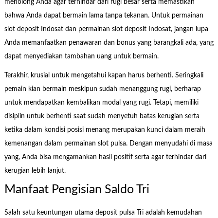
menolong Anda agar terhindar dari rugi besar serta memastikan
bahwa Anda dapat bermain lama tanpa tekanan. Untuk permainan
slot deposit Indosat dan permainan slot deposit Indosat, jangan lupa
Anda memanfaatkan penawaran dan bonus yang barangkali ada, yang
dapat menyediakan tambahan uang untuk bermain.
Terakhir, krusial untuk mengetahui kapan harus berhenti. Seringkali
pemain kian bermain meskipun sudah menanggung rugi, berharap
untuk mendapatkan kembalikan modal yang rugi. Tetapi, memiliki
disiplin untuk berhenti saat sudah menyetuh batas kerugian serta
ketika dalam kondisi posisi menang merupakan kunci dalam meraih
kemenangan dalam permainan slot pulsa. Dengan menyudahi di masa
yang, Anda bisa mengamankan hasil positif serta agar terhindar dari
kerugian lebih lanjut.
Manfaat Pengisian Saldo Tri
Salah satu keuntungan utama deposit pulsa Tri adalah kemudahan