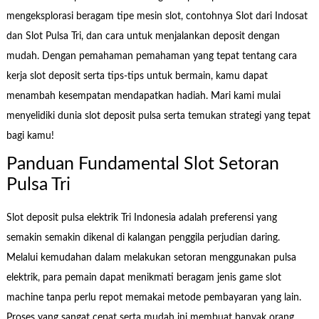
mengeksplorasi beragam tipe mesin slot, contohnya Slot dari Indosat
dan Slot Pulsa Tri, dan cara untuk menjalankan deposit dengan
mudah. Dengan pemahaman pemahaman yang tepat tentang cara
kerja slot deposit serta tips-tips untuk bermain, kamu dapat
menambah kesempatan mendapatkan hadiah. Mari kami mulai
menyelidiki dunia slot deposit pulsa serta temukan strategi yang tepat
bagi kamu!
Panduan Fundamental Slot Setoran
Pulsa Tri
Slot deposit pulsa elektrik Tri Indonesia adalah preferensi yang
semakin semakin dikenal di kalangan penggila perjudian daring.
Melalui kemudahan dalam melakukan setoran menggunakan pulsa
elektrik, para pemain dapat menikmati beragam jenis game slot
machine tanpa perlu repot memakai metode pembayaran yang lain.
Proses yang sangat cepat serta mudah ini membuat banyak orang