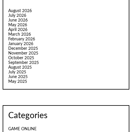
August 2026
July 2026
June 2026
May 2026
April 2026
March 2026
February 2026
January 2026
December 2025
November 2025
October 2025
September 2025
August 2025
July 2025
June 2025
May 2025
Categories
GAME ONLINE