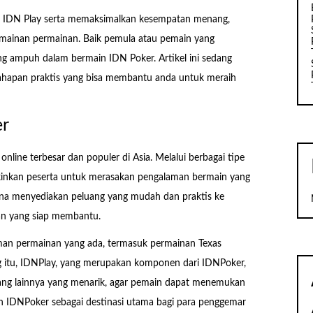
m IDN Play serta memaksimalkan kesempatan menang,
rmainan permainan. Baik pemula atau pemain yang
ang ampuh dalam bermain IDN Poker. Artikel ini sedang
ahapan praktis yang bisa membantu anda untuk meraih
er
line terbesar dan populer di Asia. Melalui berbagai tipe
kinkan peserta untuk merasakan pengalaman bermain yang
ena menyediakan peluang yang mudah dan praktis ke
an yang siap membantu.
an permainan yang ada, termasuk permainan Texas
 itu, IDNPlay, yang merupakan komponen dari IDNPoker,
ang lainnya yang menarik, agar pemain dapat menemukan
ikan IDNPoker sebagai destinasi utama bagi para penggemar