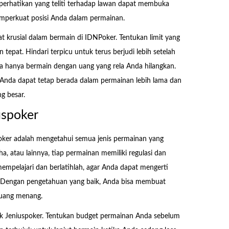
rhatikan yang teliti terhadap lawan dapat membuka
mperkuat posisi Anda dalam permainan.
t krusial dalam bermain di IDNPoker. Tentukan limit yang
 tepat. Hindari terpicu untuk terus berjudi lebih setelah
 hanya bermain dengan uang yang rela Anda hilangkan.
nda dapat tetap berada dalam permainan lebih lama dan
g besar.
uspoker
poker adalah mengetahui semua jenis permainan yang
a, atau lainnya, tiap permainan memiliki regulasi dan
empelajari dan berlatihlah, agar Anda dapat mengerti
n. Dengan pengetahuan yang baik, Anda bisa membuat
luang menang.
tuk Jeniuspoker. Tentukan budget permainan Anda sebelum