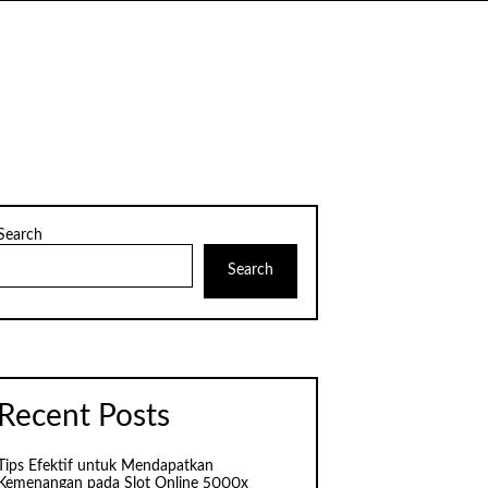
Search
Search
Recent Posts
Tips Efektif untuk Mendapatkan
Kemenangan pada Slot Online 5000x