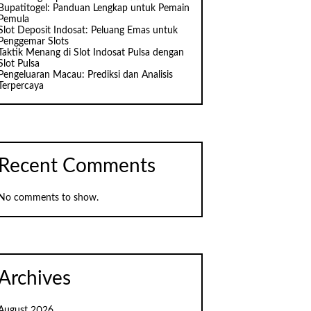
Bupatitogel: Panduan Lengkap untuk Pemain
Pemula
Slot Deposit Indosat: Peluang Emas untuk
Penggemar Slots
Taktik Menang di Slot Indosat Pulsa dengan
Slot Pulsa
Pengeluaran Macau: Prediksi dan Analisis
Terpercaya
Recent Comments
No comments to show.
Archives
August 2026