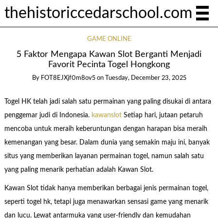
thehistoriccedarschool.com
GAME ONLINE
5 Faktor Mengapa Kawan Slot Berganti Menjadi
Favorit Pecinta Togel Hongkong
By
FOT8EJXjf0m8ov5
on
Tuesday, December 23, 2025
Togel HK telah jadi salah satu permainan yang paling disukai di antara
penggemar judi di Indonesia.
kawanslot
Setiap hari, jutaan petaruh
mencoba untuk meraih keberuntungan dengan harapan bisa meraih
kemenangan yang besar. Dalam dunia yang semakin maju ini, banyak
situs yang memberikan layanan permainan togel, namun salah satu
yang paling menarik perhatian adalah Kawan Slot.
Kawan Slot tidak hanya memberikan berbagai jenis permainan togel,
seperti togel hk, tetapi juga menawarkan sensasi game yang menarik
dan lucu. Lewat antarmuka yang user-friendly dan kemudahan