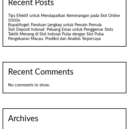
Recent Posts
Tips Efektif untuk Mendapatkan Kemenangan pada Slot Online
5000x
Bupatitogel: Panduan Lengkap untuk Pemain Pemula
Slot Deposit Indosat: Peluang Emas untuk Penggemar Slots
Taktik Menang di Slot Indosat Pulsa dengan Slot Pulsa
Pengeluaran Macau: Prediksi dan Analisis Terpercaya
Recent Comments
No comments to show.
Archives