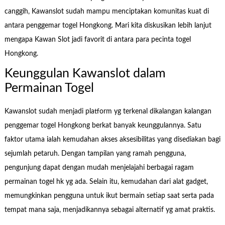
canggih, Kawanslot sudah mampu menciptakan komunitas kuat di
antara penggemar togel Hongkong. Mari kita diskusikan lebih lanjut
mengapa Kawan Slot jadi favorit di antara para pecinta togel
Hongkong.
Keunggulan Kawanslot dalam
Permainan Togel
Kawanslot sudah menjadi platform yg terkenal dikalangan kalangan
penggemar togel Hongkong berkat banyak keunggulannya. Satu
faktor utama ialah kemudahan akses aksesibilitas yang disediakan bagi
sejumlah petaruh. Dengan tampilan yang ramah pengguna,
pengunjung dapat dengan mudah menjelajahi berbagai ragam
permainan togel hk yg ada. Selain itu, kemudahan dari alat gadget,
memungkinkan pengguna untuk ikut bermain setiap saat serta pada
tempat mana saja, menjadikannya sebagai alternatif yg amat praktis.