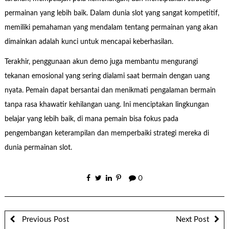
permainan yang lebih baik. Dalam dunia slot yang sangat kompetitif,
memiliki pemahaman yang mendalam tentang permainan yang akan
dimainkan adalah kunci untuk mencapai keberhasilan.
Terakhir, penggunaan akun demo juga membantu mengurangi
tekanan emosional yang sering dialami saat bermain dengan uang
nyata. Pemain dapat bersantai dan menikmati pengalaman bermain
tanpa rasa khawatir kehilangan uang. Ini menciptakan lingkungan
belajar yang lebih baik, di mana pemain bisa fokus pada
pengembangan keterampilan dan memperbaiki strategi mereka di
dunia permainan slot.
0
Previous Post
Next Post