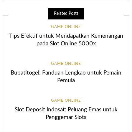
Related Posts
GAME ONLINE
Tips Efektif untuk Mendapatkan Kemenangan
pada Slot Online 5000x
GAME ONLINE
Bupatitogel: Panduan Lengkap untuk Pemain
Pemula
GAME ONLINE
Slot Deposit Indosat: Peluang Emas untuk
Penggemar Slots