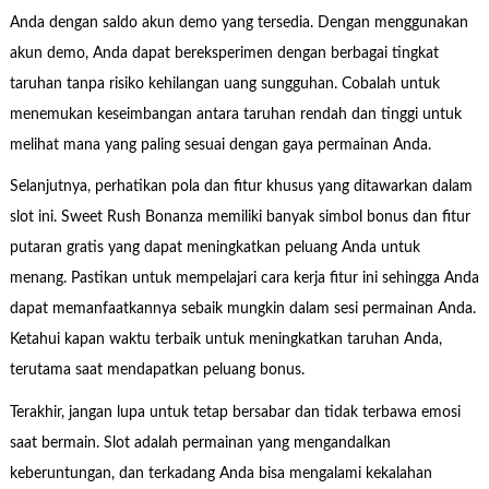
Anda dengan saldo akun demo yang tersedia. Dengan menggunakan
akun demo, Anda dapat bereksperimen dengan berbagai tingkat
taruhan tanpa risiko kehilangan uang sungguhan. Cobalah untuk
menemukan keseimbangan antara taruhan rendah dan tinggi untuk
melihat mana yang paling sesuai dengan gaya permainan Anda.
Selanjutnya, perhatikan pola dan fitur khusus yang ditawarkan dalam
slot ini. Sweet Rush Bonanza memiliki banyak simbol bonus dan fitur
putaran gratis yang dapat meningkatkan peluang Anda untuk
menang. Pastikan untuk mempelajari cara kerja fitur ini sehingga Anda
dapat memanfaatkannya sebaik mungkin dalam sesi permainan Anda.
Ketahui kapan waktu terbaik untuk meningkatkan taruhan Anda,
terutama saat mendapatkan peluang bonus.
Terakhir, jangan lupa untuk tetap bersabar dan tidak terbawa emosi
saat bermain. Slot adalah permainan yang mengandalkan
keberuntungan, dan terkadang Anda bisa mengalami kekalahan