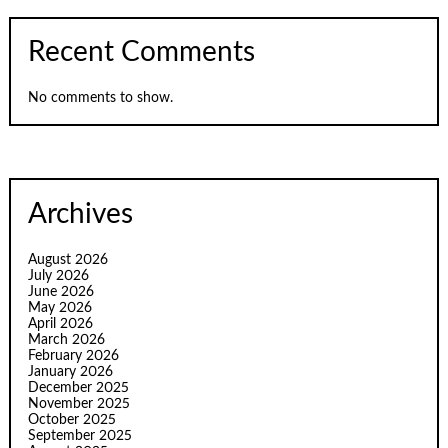
Recent Comments
No comments to show.
Archives
August 2026
July 2026
June 2026
May 2026
April 2026
March 2026
February 2026
January 2026
December 2025
November 2025
October 2025
September 2025