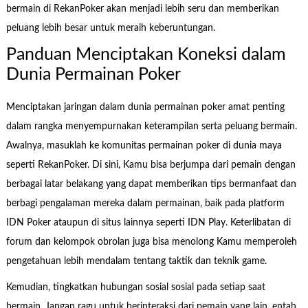
bermain di RekanPoker akan menjadi lebih seru dan memberikan
peluang lebih besar untuk meraih keberuntungan.
Panduan Menciptakan Koneksi dalam
Dunia Permainan Poker
Menciptakan jaringan dalam dunia permainan poker amat penting
dalam rangka menyempurnakan keterampilan serta peluang bermain.
Awalnya, masuklah ke komunitas permainan poker di dunia maya
seperti RekanPoker. Di sini, Kamu bisa berjumpa dari pemain dengan
berbagai latar belakang yang dapat memberikan tips bermanfaat dan
berbagi pengalaman mereka dalam permainan, baik pada platform
IDN Poker ataupun di situs lainnya seperti IDN Play. Keterlibatan di
forum dan kelompok obrolan juga bisa menolong Kamu memperoleh
pengetahuan lebih mendalam tentang taktik dan teknik game.
Kemudian, tingkatkan hubungan sosial sosial pada setiap saat
bermain. Jangan ragu untuk berinteraksi dari pemain yang lain, entah