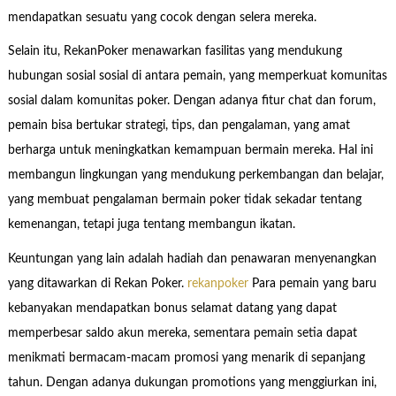
mendapatkan sesuatu yang cocok dengan selera mereka.
Selain itu, RekanPoker menawarkan fasilitas yang mendukung
hubungan sosial sosial di antara pemain, yang memperkuat komunitas
sosial dalam komunitas poker. Dengan adanya fitur chat dan forum,
pemain bisa bertukar strategi, tips, dan pengalaman, yang amat
berharga untuk meningkatkan kemampuan bermain mereka. Hal ini
membangun lingkungan yang mendukung perkembangan dan belajar,
yang membuat pengalaman bermain poker tidak sekadar tentang
kemenangan, tetapi juga tentang membangun ikatan.
Keuntungan yang lain adalah hadiah dan penawaran menyenangkan
yang ditawarkan di Rekan Poker.
rekanpoker
Para pemain yang baru
kebanyakan mendapatkan bonus selamat datang yang dapat
memperbesar saldo akun mereka, sementara pemain setia dapat
menikmati bermacam-macam promosi yang menarik di sepanjang
tahun. Dengan adanya dukungan promotions yang menggiurkan ini,