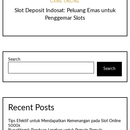
GAME ONLINE
Slot Deposit Indosat: Peluang Emas untuk
Penggemar Slots
Search
Search
Recent Posts
Tips Efektif untuk Mendapatkan Kemenangan pada Slot Online
5000x