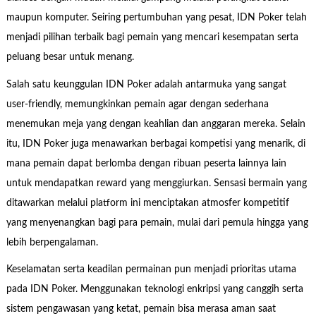
maupun komputer. Seiring pertumbuhan yang pesat, IDN Poker telah
menjadi pilihan terbaik bagi pemain yang mencari kesempatan serta
peluang besar untuk menang.
Salah satu keunggulan IDN Poker adalah antarmuka yang sangat
user-friendly, memungkinkan pemain agar dengan sederhana
menemukan meja yang dengan keahlian dan anggaran mereka. Selain
itu, IDN Poker juga menawarkan berbagai kompetisi yang menarik, di
mana pemain dapat berlomba dengan ribuan peserta lainnya lain
untuk mendapatkan reward yang menggiurkan. Sensasi bermain yang
ditawarkan melalui platform ini menciptakan atmosfer kompetitif
yang menyenangkan bagi para pemain, mulai dari pemula hingga yang
lebih berpengalaman.
Keselamatan serta keadilan permainan pun menjadi prioritas utama
pada IDN Poker. Menggunakan teknologi enkripsi yang canggih serta
sistem pengawasan yang ketat, pemain bisa merasa aman saat