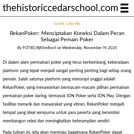
thehistoriccedarschool.com
GAME ONLINE
RekanPoker: Menciptakan Koneksi Dalam Peran
Sebagai Pemain Poker
By
FOT8EJXjf0m8ov5
on
Wednesday, November 19, 2025
Di dalam alam permainan poker yang terus berkembang, keberadaan
platform yang tepat menjadi sangat penting penting bagi setiap orang
pemain. Salah satunya platform yang menonjol unggul adalah
RekanPoker, yang menawarkan bermacam-macam pilihan permainan
permainan poker daring, termasuk IDN Poker serta IDN Play. Dengan
fasilitas menarik dan masyarakat yang vibran, RekanPoker menjadi
tempat yang ideal sempurna untuk para peserta yang berambisi
membangun relasi dan meningkatkan keterampilan sendiri.
Pada tulisan ini, kita akan meninjau bagaimana RekanPoker dapat