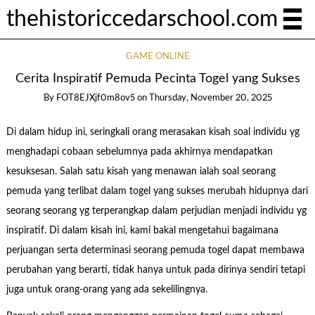
thehistoriccedarschool.com
GAME ONLINE
Cerita Inspiratif Pemuda Pecinta Togel yang Sukses
By
FOT8EJXjf0m8ov5
on
Thursday, November 20, 2025
Di dalam hidup ini, seringkali orang merasakan kisah soal individu yg
menghadapi cobaan sebelumnya pada akhirnya mendapatkan
kesuksesan. Salah satu kisah yang menawan ialah soal seorang
pemuda yang terlibat dalam togel yang sukses merubah hidupnya dari
seorang seorang yg terperangkap dalam perjudian menjadi individu yg
inspiratif. Di dalam kisah ini, kami bakal mengetahui bagaimana
perjuangan serta determinasi seorang pemuda togel dapat membawa
perubahan yang berarti, tidak hanya untuk pada dirinya sendiri tetapi
juga untuk orang-orang yang ada sekelilingnya.