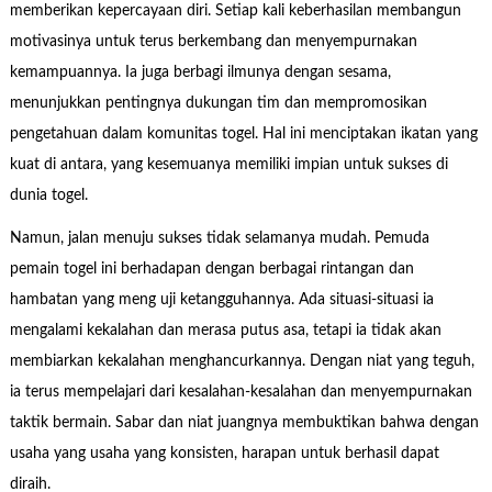
memberikan kepercayaan diri. Setiap kali keberhasilan membangun
motivasinya untuk terus berkembang dan menyempurnakan
kemampuannya. Ia juga berbagi ilmunya dengan sesama,
menunjukkan pentingnya dukungan tim dan mempromosikan
pengetahuan dalam komunitas togel. Hal ini menciptakan ikatan yang
kuat di antara, yang kesemuanya memiliki impian untuk sukses di
dunia togel.
Namun, jalan menuju sukses tidak selamanya mudah. Pemuda
pemain togel ini berhadapan dengan berbagai rintangan dan
hambatan yang meng uji ketangguhannya. Ada situasi-situasi ia
mengalami kekalahan dan merasa putus asa, tetapi ia tidak akan
membiarkan kekalahan menghancurkannya. Dengan niat yang teguh,
ia terus mempelajari dari kesalahan-kesalahan dan menyempurnakan
taktik bermain. Sabar dan niat juangnya membuktikan bahwa dengan
usaha yang usaha yang konsisten, harapan untuk berhasil dapat
diraih.