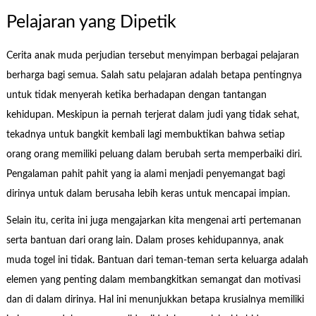
Pelajaran yang Dipetik
Cerita anak muda perjudian tersebut menyimpan berbagai pelajaran
berharga bagi semua. Salah satu pelajaran adalah betapa pentingnya
untuk tidak menyerah ketika berhadapan dengan tantangan
kehidupan. Meskipun ia pernah terjerat dalam judi yang tidak sehat,
tekadnya untuk bangkit kembali lagi membuktikan bahwa setiap
orang orang memiliki peluang dalam berubah serta memperbaiki diri.
Pengalaman pahit pahit yang ia alami menjadi penyemangat bagi
dirinya untuk dalam berusaha lebih keras untuk mencapai impian.
Selain itu, cerita ini juga mengajarkan kita mengenai arti pertemanan
serta bantuan dari orang lain. Dalam proses kehidupannya, anak
muda togel ini tidak. Bantuan dari teman-teman serta keluarga adalah
elemen yang penting dalam membangkitkan semangat dan motivasi
dan di dalam dirinya. Hal ini menunjukkan betapa krusialnya memiliki