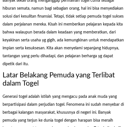
Banyak sekali orang menganggap permainan togel cuma sebagai
hiburan semata, namun bagi sebagian orang, hal ini bisa menyediakan
solusi dari kesulitan finansial. Tetapi, tidak setiap pemuda togel sukses
dalam perjalanan mereka. Kisah ini memberikan pelajaran kepada kita
bahwa walaupun berada dalam keadaan yang memberatkan, dari
keyakinan serta usaha yg gigih, ada kemungkinan untuk mendapatkan
impian serta kesuksesan. Kita akan menyelami sepanjang hidupnya,
tantangan yang perlu dihadapi, dan pelajaran berharga yg dapat
dipetik dari itu.
Latar Belakang Pemuda yang Terlibat
dalam Togel
Generasi togel adalah istilah yang mengacu pada anak muda yang
berpartisipasi dalam perjudian togel. Fenomena ini sudah menyebar di
berbagai kalangan masyarakat, khususnya di negeri ini. Banyak
pemuda yang terjun ke dunia togel dengan harapan bisa meraih