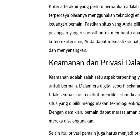
Kriteria terakhir yang perlu diperhatikan adala
terpercaya biasanya menggunakan teknologi enkr
keuangan pemain. Pastikan situs yang Anda pili
pelanggan yang responsif untuk membantu apab
kriteria-kriteria ini, Anda dapat memastikan 
dan menyenangkan.
Keamanan dan Privasi Dal
Keamanan adalah salah satu aspek terpenting y
untuk bermain. Dalam era digital seperti seka
tidak semua situs tersebut memiliki sistem k
situs yang dipilih menggunakan teknologi enkri
Dengan demikian, pemain dapat merasa aman 
mereka disalahgunakan.
Selain itu, privasi pemain juga harus menjadi pri