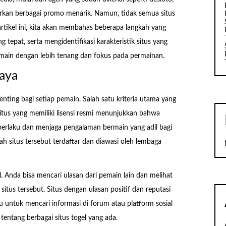
arkan berbagai promo menarik. Namun, tidak semua situs
ikel ini, kita akan membahas beberapa langkah yang
 tepat, serta mengidentifikasi karakteristik situs yang
main dengan lebih tenang dan fokus pada permainan.
caya
enting bagi setiap pemain. Salah satu kriteria utama yang
 Situs yang memiliki lisensi resmi menunjukkan bahwa
erlaku dan menjaga pengalaman bermain yang adil bagi
 situs tersebut terdaftar dan diawasi oleh lembaga
ial. Anda bisa mencari ulasan dari pemain lain dan melihat
tus tersebut. Situs dengan ulasan positif dan reputasi
u untuk mencari informasi di forum atau platform sosial
entang berbagai situs togel yang ada.