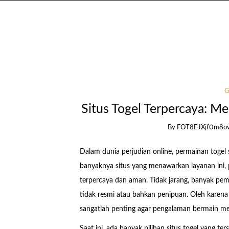
G
Situs Togel Terpercaya: 
By
FOT8EJXjf0m8o
Dalam dunia perjudian online, permainan togel
banyaknya situs yang menawarkan layanan ini,
terpercaya dan aman. Tidak jarang, banyak pem
tidak resmi atau bahkan penipuan. Oleh karena 
sangatlah penting agar pengalaman bermain 
Saat ini, ada banyak pilihan situs togel yang ter