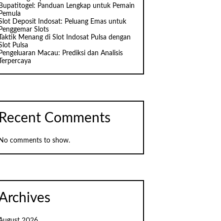
Bupatitogel: Panduan Lengkap untuk Pemain
Pemula
Slot Deposit Indosat: Peluang Emas untuk
Penggemar Slots
Taktik Menang di Slot Indosat Pulsa dengan
Slot Pulsa
Pengeluaran Macau: Prediksi dan Analisis
Terpercaya
Recent Comments
No comments to show.
Archives
August 2026