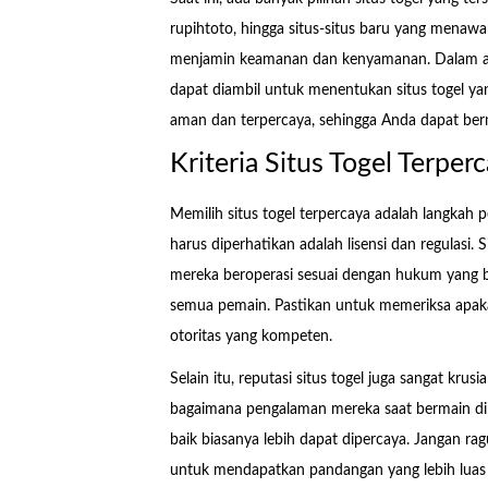
rupihtoto, hingga situs-situs baru yang menaw
menjamin keamanan dan kenyamanan. Dalam art
dapat diambil untuk menentukan situs togel yang
aman dan terpercaya, sehingga Anda dapat ber
Kriteria Situs Togel Terper
Memilih situs togel terpercaya adalah langkah p
harus diperhatikan adalah lisensi dan regulasi.
mereka beroperasi sesuai dengan hukum yang b
semua pemain. Pastikan untuk memeriksa apakah
otoritas yang kompeten.
Selain itu, reputasi situs togel juga sangat krus
bagaimana pengalaman mereka saat bermain di si
baik biasanya lebih dapat dipercaya. Jangan rag
untuk mendapatkan pandangan yang lebih luas t