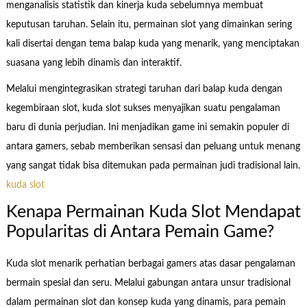
menganalisis statistik dan kinerja kuda sebelumnya membuat
keputusan taruhan. Selain itu, permainan slot yang dimainkan sering
kali disertai dengan tema balap kuda yang menarik, yang menciptakan
suasana yang lebih dinamis dan interaktif.
Melalui mengintegrasikan strategi taruhan dari balap kuda dengan
kegembiraan slot, kuda slot sukses menyajikan suatu pengalaman
baru di dunia perjudian. Ini menjadikan game ini semakin populer di
antara gamers, sebab memberikan sensasi dan peluang untuk menang
yang sangat tidak bisa ditemukan pada permainan judi tradisional lain.
kuda slot
Kenapa Permainan Kuda Slot Mendapat
Popularitas di Antara Pemain Game?
Kuda slot menarik perhatian berbagai gamers atas dasar pengalaman
bermain spesial dan seru. Melalui gabungan antara unsur tradisional
dalam permainan slot dan konsep kuda yang dinamis, para pemain