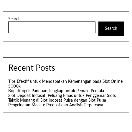
Search
Search
Recent Posts
Tips Efektif untuk Mendapatkan Kemenangan pada Slot Online
5000x
Bupatitogel: Panduan Lengkap untuk Pemain Pemula
Slot Deposit Indosat: Peluang Emas untuk Penggemar Slots
Taktik Menang di Slot Indosat Pulsa dengan Slot Pulsa
Pengeluaran Macau: Prediksi dan Analisis Terpercaya