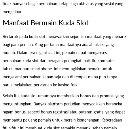
tidak hanya sebagai permainan, tetapi juga aktivitas yang sosial yang
menghibur.
Manfaat Bermain Kuda Slot
Bertaruh pada kuda slot menawarkan sejumlah manfaat yang menarik
bagi para pemain. Yang pertama manfaatnya adalah akses yang
mudah. Dalam era digital saat ini, pemain dapat mengakses
permainan kuda slot dari beragam perangkat, baik itu komputer,
tablet, maupun smartphone. Ini memungkinkan pemain untuk
mengalami permainan kapan saja dan di tempat mana pun tanpa
harus melakukan perjalanan ke kasino fisik.
Selain itu, kuda slot umumnya memberikan bonus dan promosi yang
menguntungkan. Banyak platform perjudian menyediakan beraneka
ragam bonus, seperti bonus registrasi atau putaran gratis, yang dapat
membantu peluang pemain untuk meraih kemenangan. Keberadaan
fitur-fitur ini membuat kuda slot semakin menarik, sebab pemain