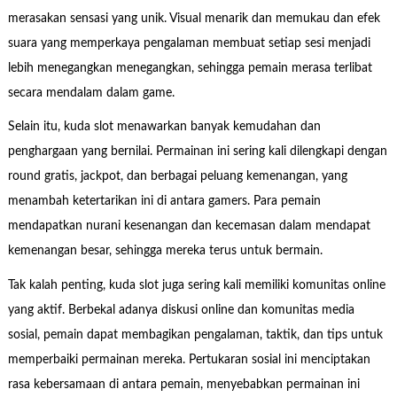
merasakan sensasi yang unik. Visual menarik dan memukau dan efek
suara yang memperkaya pengalaman membuat setiap sesi menjadi
lebih menegangkan menegangkan, sehingga pemain merasa terlibat
secara mendalam dalam game.
Selain itu, kuda slot menawarkan banyak kemudahan dan
penghargaan yang bernilai. Permainan ini sering kali dilengkapi dengan
round gratis, jackpot, dan berbagai peluang kemenangan, yang
menambah ketertarikan ini di antara gamers. Para pemain
mendapatkan nurani kesenangan dan kecemasan dalam mendapat
kemenangan besar, sehingga mereka terus untuk bermain.
Tak kalah penting, kuda slot juga sering kali memiliki komunitas online
yang aktif. Berbekal adanya diskusi online dan komunitas media
sosial, pemain dapat membagikan pengalaman, taktik, dan tips untuk
memperbaiki permainan mereka. Pertukaran sosial ini menciptakan
rasa kebersamaan di antara pemain, menyebabkan permainan ini