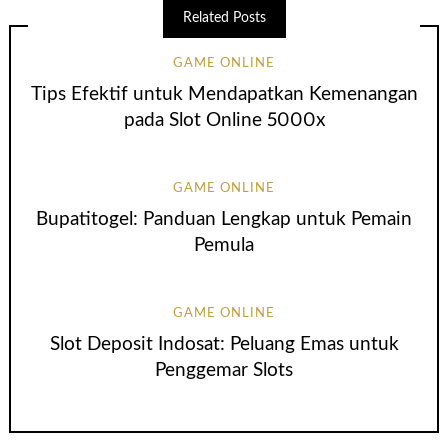
Related Posts
GAME ONLINE
Tips Efektif untuk Mendapatkan Kemenangan
pada Slot Online 5000x
GAME ONLINE
Bupatitogel: Panduan Lengkap untuk Pemain
Pemula
GAME ONLINE
Slot Deposit Indosat: Peluang Emas untuk
Penggemar Slots