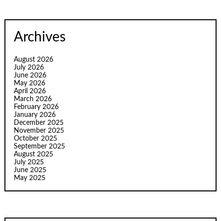
Archives
August 2026
July 2026
June 2026
May 2026
April 2026
March 2026
February 2026
January 2026
December 2025
November 2025
October 2025
September 2025
August 2025
July 2025
June 2025
May 2025