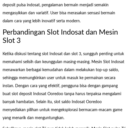
deposit pulsa indosat, pengalaman bermain menjadi semakin
mengasyikkan dan variatif. User bisa merasakan sensasi bermain
dalam cara yang lebih inovatif serta modern.
Perbandingan Slot Indosat dan Mesin
Slot 3
Ketika diskusi tentang slot Indosat dan slot 3, sungguh penting untuk
memahami selisih dan keunggulan masing-masing. Mesin Slot Indosat
menawarkan berbagai kemudahan dalam melakukan top-up saldo,
sehingga memungkinkan user untuk masuk ke permainan secara
instan. Dengan cara yang efektif, pengguna bisa dengan gampang
buat slot deposit Indosat Ooredoo tanpa harus terpaksa mengalami
banyak hambatan. Selain itu, slot saldo Indosat Ooredoo
menyediakan pilihan untuk mengeksplorasi bermacam-macam game
yang menarik dan menguntungkan.