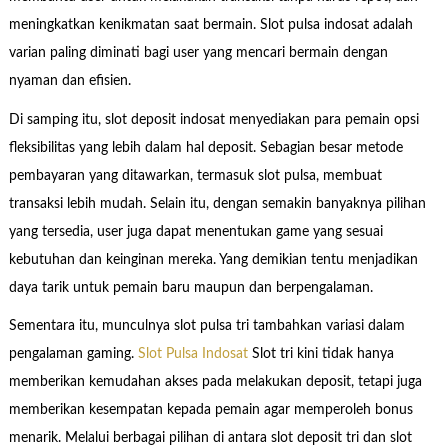
meningkatkan kenikmatan saat bermain. Slot pulsa indosat adalah
varian paling diminati bagi user yang mencari bermain dengan
nyaman dan efisien.
Di samping itu, slot deposit indosat menyediakan para pemain opsi
fleksibilitas yang lebih dalam hal deposit. Sebagian besar metode
pembayaran yang ditawarkan, termasuk slot pulsa, membuat
transaksi lebih mudah. Selain itu, dengan semakin banyaknya pilihan
yang tersedia, user juga dapat menentukan game yang sesuai
kebutuhan dan keinginan mereka. Yang demikian tentu menjadikan
daya tarik untuk pemain baru maupun dan berpengalaman.
Sementara itu, munculnya slot pulsa tri tambahkan variasi dalam
pengalaman gaming.
Slot Pulsa Indosat
Slot tri kini tidak hanya
memberikan kemudahan akses pada melakukan deposit, tetapi juga
memberikan kesempatan kepada pemain agar memperoleh bonus
menarik. Melalui berbagai pilihan di antara slot deposit tri dan slot