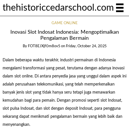
thehistoriccedarschool.com
GAME ONLINE
Inovasi Slot Indosat Indonesia: Mengoptimalkan
Pengalaman Bermain
By
FOT8EJXjf0m8ov5
on
Friday, October 24, 2025
Dalam beberapa waktu terakhir, industri permainan di Indonesia
mengalami transformasi yang pesat, terutama dengan adanya inovasi
dalam slot online. Di antara penyedia jasa yang unggul dalam aspek ini
adalah perusahaan telekomunikasi, yang telah memperkenalkan
banyak jenis slot yang tidak hanya seru tetapi juga menawarkan
kemudahan bagi para pemain. Dengan promosi seperti slot Indosat,
slot pulsa Indosat, dan slot dengan deposit Indosat, para pengguna
sekarang dapat menikmati pengalaman bermain yang lebih baik dan
menyenangkan.