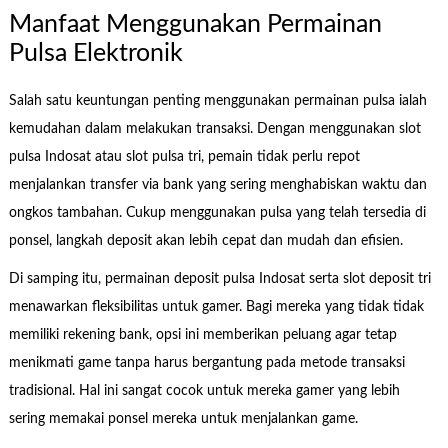
Manfaat Menggunakan Permainan
Pulsa Elektronik
Salah satu keuntungan penting menggunakan permainan pulsa ialah
kemudahan dalam melakukan transaksi. Dengan menggunakan slot
pulsa Indosat atau slot pulsa tri, pemain tidak perlu repot
menjalankan transfer via bank yang sering menghabiskan waktu dan
ongkos tambahan. Cukup menggunakan pulsa yang telah tersedia di
ponsel, langkah deposit akan lebih cepat dan mudah dan efisien.
Di samping itu, permainan deposit pulsa Indosat serta slot deposit tri
menawarkan fleksibilitas untuk gamer. Bagi mereka yang tidak tidak
memiliki rekening bank, opsi ini memberikan peluang agar tetap
menikmati game tanpa harus bergantung pada metode transaksi
tradisional. Hal ini sangat cocok untuk mereka gamer yang lebih
sering memakai ponsel mereka untuk menjalankan game.