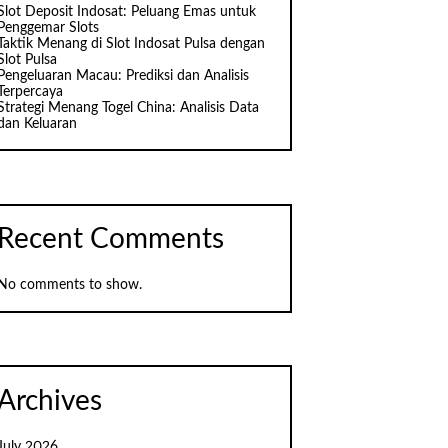
Slot Deposit Indosat: Peluang Emas untuk
Penggemar Slots
Taktik Menang di Slot Indosat Pulsa dengan
Slot Pulsa
Pengeluaran Macau: Prediksi dan Analisis
Terpercaya
Strategi Menang Togel China: Analisis Data
dan Keluaran
Recent Comments
No comments to show.
Archives
July 2026