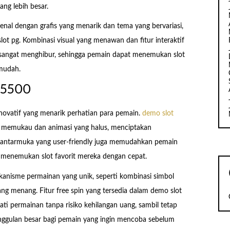
ang lebih besar.
kenal dengan grafis yang menarik dan tema yang bervariasi,
ot pg. Kombinasi visual yang menawan dan fitur interaktif
 sangat menghibur, sehingga pemain dapat menemukan slot
mudah.
X5500
ovatif yang menarik perhatian para pemain.
demo slot
ng memukau dan animasi yang halus, menciptakan
n antarmuka yang user-friendly juga memudahkan pemain
 menemukan slot favorit mereka dengan cepat.
anisme permainan yang unik, seperti kombinasi simbol
ng menang. Fitur free spin yang tersedia dalam demo slot
i permainan tanpa risiko kehilangan uang, sambil tetap
nggulan besar bagi pemain yang ingin mencoba sebelum