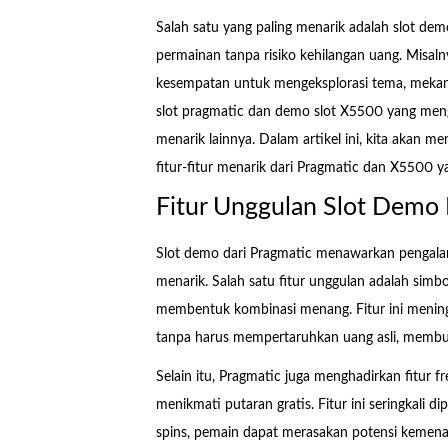
Salah satu yang paling menarik adalah slot 
permainan tanpa risiko kehilangan uang. Misa
kesempatan untuk mengeksplorasi tema, mekanis
slot pragmatic dan demo slot X5500 yang mengh
menarik lainnya. Dalam artikel ini, kita akan 
fitur-fitur menarik dari Pragmatic dan X5500 y
Fitur Unggulan Slot Demo
Slot demo dari Pragmatic menawarkan pengala
menarik. Salah satu fitur unggulan adalah simb
membentuk kombinasi menang. Fitur ini menin
tanpa harus mempertaruhkan uang asli, membu
Selain itu, Pragmatic juga menghadirkan fitur
menikmati putaran gratis. Fitur ini seringkali d
spins, pemain dapat merasakan potensi kemenan