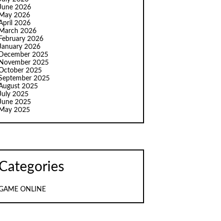
June 2026
May 2026
April 2026
March 2026
February 2026
January 2026
December 2025
November 2025
October 2025
September 2025
August 2025
July 2025
June 2025
May 2025
Categories
GAME ONLINE