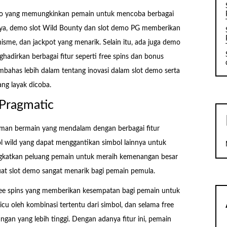
demo yang memungkinkan pemain untuk mencoba berbagai
lnya, demo slot Wild Bounty dan slot demo PG memberikan
me, dan jackpot yang menarik. Selain itu, ada juga demo
adirkan berbagai fitur seperti free spins dan bonus
membahas lebih dalam tentang inovasi dalam slot demo serta
ang layak dicoba.
 Pragmatic
man bermain yang mendalam dengan berbagai fitur
ol wild yang dapat menggantikan simbol lainnya untuk
gkatkan peluang pemain untuk meraih kemenangan besar
at slot demo sangat menarik bagi pemain pemula.
 free spins yang memberikan kesempatan bagi pemain untuk
ipicu oleh kombinasi tertentu dari simbol, dan selama free
gan yang lebih tinggi. Dengan adanya fitur ini, pemain