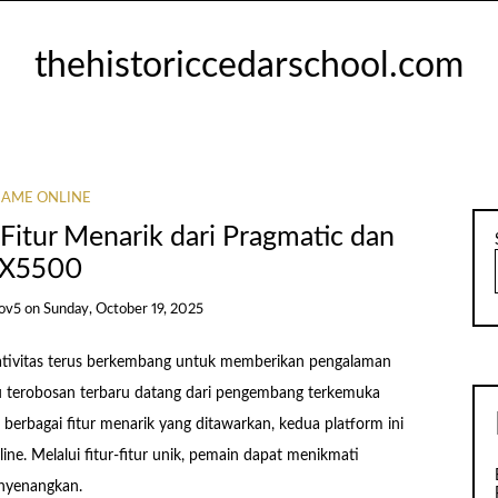
thehistoriccedarschool.com
AME ONLINE
Fitur Menarik dari Pragmatic dan
X5500
ov5
on
Sunday, October 19, 2025
reativitas terus berkembang untuk memberikan pengalaman
tu terobosan terbaru datang dari pengembang terkemuka
berbagai fitur menarik yang ditawarkan, kedua platform ini
ne. Melalui fitur-fitur unik, pemain dapat menikmati
enyenangkan.