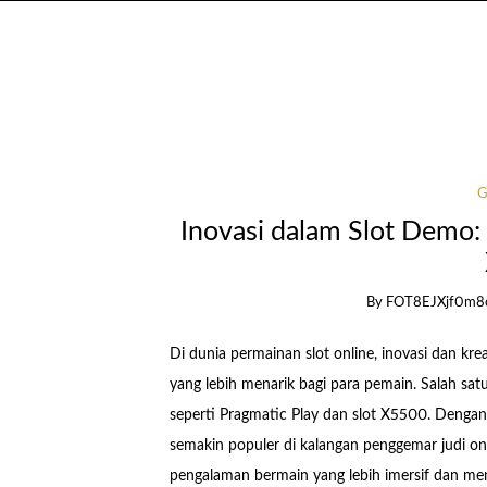
G
Inovasi dalam Slot Demo: 
By
FOT8EJXjf0m8
Di dunia permainan slot online, inovasi dan k
yang lebih menarik bagi para pemain. Salah sa
seperti Pragmatic Play dan slot X5500. Dengan 
semakin populer di kalangan penggemar judi onli
pengalaman bermain yang lebih imersif dan m