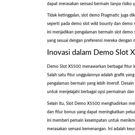
dapat merasakan sensasi bermain tanpa risiko y
Tidak ketinggalan, slot demo Pragmatic juga di
seperti pada demo slot wild bounty dan demo sl
ini menjadikan pengalaman bermain slot demo
yang sesuai dengan preferensi mereka dengan 
Inovasi dalam Demo Slot 
Demo Slot X5500 menawarkan berbagai fitur in
Salah satu fitur unggulannya adalah grafik ya
pengalaman bermain yang lebih imersif. Desai
untuk menjelajahi berbagai opsi permainan dan
Selain itu, Slot Demo X5500 menghadirkan mek
dan fitur bonus yang dapat meningkatkan pelua
ini memberi pemain kesempatan untuk menikmat
merasakan sensasi kemenangan. Ini adalah keu