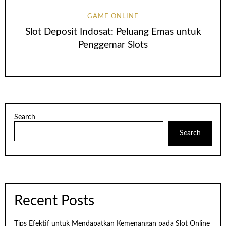
GAME ONLINE
Slot Deposit Indosat: Peluang Emas untuk
Penggemar Slots
Search
Search
Recent Posts
Tips Efektif untuk Mendapatkan Kemenangan pada Slot Online