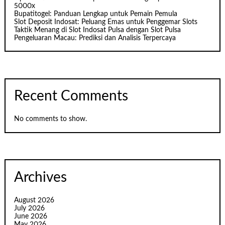
5000x
Bupatitogel: Panduan Lengkap untuk Pemain Pemula
Slot Deposit Indosat: Peluang Emas untuk Penggemar Slots
Taktik Menang di Slot Indosat Pulsa dengan Slot Pulsa
Pengeluaran Macau: Prediksi dan Analisis Terpercaya
Recent Comments
No comments to show.
Archives
August 2026
July 2026
June 2026
May 2026