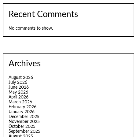
Recent Comments
No comments to show.
Archives
August 2026
July 2026
June 2026
May 2026
April 2026
March 2026
February 2026
January 2026
December 2025
November 2025
October 2025
September 2025
August 2025