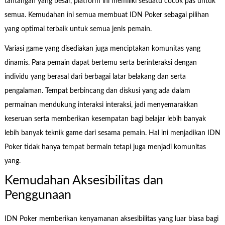
tantangan yang besar, platform ini memiliki sesuatu cocok pas untuk
semua. Kemudahan ini semua membuat IDN Poker sebagai pilihan
yang optimal terbaik untuk semua jenis pemain.
Variasi game yang disediakan juga menciptakan komunitas yang
dinamis. Para pemain dapat bertemu serta berinteraksi dengan
individu yang berasal dari berbagai latar belakang dan serta
pengalaman. Tempat berbincang dan diskusi yang ada dalam
permainan mendukung interaksi interaksi, jadi menyemarakkan
keseruan serta memberikan kesempatan bagi belajar lebih banyak
lebih banyak teknik game dari sesama pemain. Hal ini menjadikan IDN
Poker tidak hanya tempat bermain tetapi juga menjadi komunitas
yang.
Kemudahan Aksesibilitas dan
Penggunaan
IDN Poker memberikan kenyamanan aksesibilitas yang luar biasa bagi