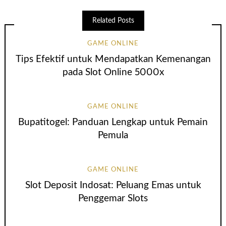
Related Posts
GAME ONLINE
Tips Efektif untuk Mendapatkan Kemenangan
pada Slot Online 5000x
GAME ONLINE
Bupatitogel: Panduan Lengkap untuk Pemain
Pemula
GAME ONLINE
Slot Deposit Indosat: Peluang Emas untuk
Penggemar Slots