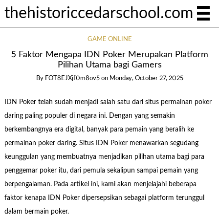
thehistoriccedarschool.com
GAME ONLINE
5 Faktor Mengapa IDN Poker Merupakan Platform
Pilihan Utama bagi Gamers
By
FOT8EJXjf0m8ov5
on
Monday, October 27, 2025
IDN Poker telah sudah menjadi salah satu dari situs permainan poker
daring paling populer di negara ini. Dengan yang semakin
berkembangnya era digital, banyak para pemain yang beralih ke
permainan poker daring. Situs IDN Poker menawarkan segudang
keunggulan yang membuatnya menjadikan pilihan utama bagi para
penggemar poker itu, dari pemula sekalipun sampai pemain yang
berpengalaman. Pada artikel ini, kami akan menjelajahi beberapa
faktor kenapa IDN Poker dipersepsikan sebagai platform terunggul
dalam bermain poker.