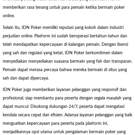
memberikan rasa tenang untuk para pemain ketika bermain poker
online.
Selain itu, IDN Poker memiliki reputasi yang kokoh dalam industri
perjudian online. Platform ini sudah beroperasi bertahun-tahun dan
telah mendapatkan kepercayaan di kalangan pemain. Dengan lisensi
yang sah dan regulasi yang ketat, IDN Poker berkomitmen dalam
menyediakan menyediakan suasana bermain yang fair dan transparan.
Pemain dapat merasa percaya bahwa mereka bermain di situs yang
sah dan dapat dipercaya.
IDN Poker juga memberikan layanan pelanggan yang responsif dan
profesional, siap membantu para peserta dengan segala masalah yang
dapat muncul. Disokong dukungan 24/7, peserta dapat mengatasi
kendala secara cepat dan efisien. Adanya layanan pelanggan yang baik
menguatkan kepercayaan para peserta pada platform ini,
menjadikannya opsi utama untuk pengalaman bermain poker yang