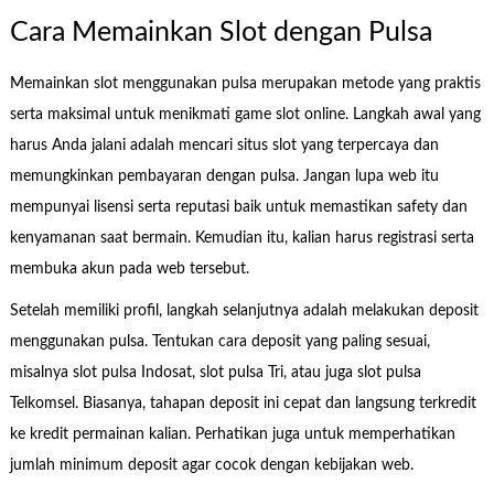
Cara Memainkan Slot dengan Pulsa
Memainkan slot menggunakan pulsa merupakan metode yang praktis
serta maksimal untuk menikmati game slot online. Langkah awal yang
harus Anda jalani adalah mencari situs slot yang terpercaya dan
memungkinkan pembayaran dengan pulsa. Jangan lupa web itu
mempunyai lisensi serta reputasi baik untuk memastikan safety dan
kenyamanan saat bermain. Kemudian itu, kalian harus registrasi serta
membuka akun pada web tersebut.
Setelah memiliki profil, langkah selanjutnya adalah melakukan deposit
menggunakan pulsa. Tentukan cara deposit yang paling sesuai,
misalnya slot pulsa Indosat, slot pulsa Tri, atau juga slot pulsa
Telkomsel. Biasanya, tahapan deposit ini cepat dan langsung terkredit
ke kredit permainan kalian. Perhatikan juga untuk memperhatikan
jumlah minimum deposit agar cocok dengan kebijakan web.