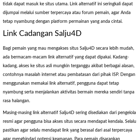
tidak dapat masuk ke situs utama. Link alternatif ini seringkali dapat
dijumpai melalui sumber terpercaya atau forum pemain, agar Anda
tetap nyambung dengan platform permainan yang anda cintai.
Link Cadangan Salju4D
Bagi pemain yang mau mengakses situs Salju4D secara lebih mudah,
ada bermacam-macam link alternatif yang dapat dipakai. Kadang-
kadang, akses ke situs asli mungkin terganggu akibat berbagai alasan,
contohnya masalah internet atau pembatasan dari pihak ISP. Dengan
menggunakan memakai link alternatif, pengguna dapat tetap
nyambung serta menjalankan aktivitas bermain mereka sendiri tanpa
rasa halangan.
Masing-masing link alternatif Salju4D sering disediakan dari pengelola
resmi agar pengguna bisa akses situs secara mendapat kendala. Selalu
pastikan agar selalu mendapat link yang berasal dari asal terpercaya
agar menghindari potensi keamanan. Para pemain disarankan