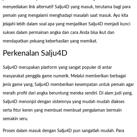
menyediakan link alternatif Salju4D yang masuk, terutama bagi para
pemain yang mengalami menghadapi masalah saat masuk. Ayo kita
jelajahi lebih dalam soal apa yang menjadikan Salju4D menjadi kunci
sukses dalam permainan angka dan cara Anda bisa ikut dan
mendapatkan peluang keberhasilan yang memikat.
Perkenalan Salju4D
Salju4D merupakan platform yang sangat populer di antar
masyarakat penggila game numerik. Melalui memberikan berbagai
jenis game yang, Salju4D memberikan kesempatan untuk pemain agar
meraih profit dari angka beruntung mereka sendiri. Di alam judi yang,
Salju4D menonjol dengan sistemnya yang mudah mudah diakses
serta fitur keren yang membuat membuat pengalaman bermain
semakin seru.
Proses dalam masuk dengan Salju4D pun sangatlah mudah. Para