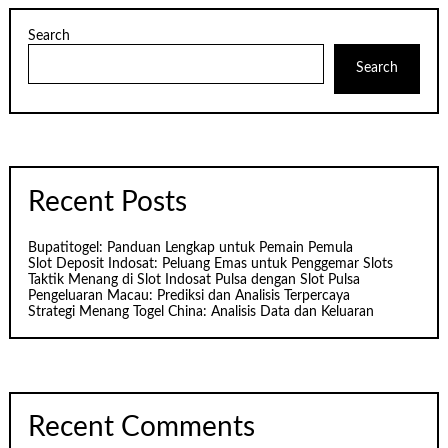
Search
Search
Recent Posts
Bupatitogel: Panduan Lengkap untuk Pemain Pemula
Slot Deposit Indosat: Peluang Emas untuk Penggemar Slots
Taktik Menang di Slot Indosat Pulsa dengan Slot Pulsa
Pengeluaran Macau: Prediksi dan Analisis Terpercaya
Strategi Menang Togel China: Analisis Data dan Keluaran
Recent Comments