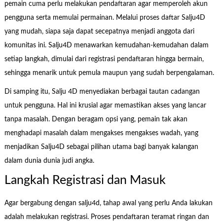
pemain cuma perlu melakukan pendaftaran agar memperoleh akun
pengguna serta memulai permainan. Melalui proses daftar Salju4D
yang mudah, siapa saja dapat secepatnya menjadi anggota dari
komunitas ini. Salju4D menawarkan kemudahan-kemudahan dalam
setiap langkah, dimulai dari registrasi pendaftaran hingga bermain,
sehingga menarik untuk pemula maupun yang sudah berpengalaman.
Di samping itu, Salju 4D menyediakan berbagai tautan cadangan
untuk pengguna. Hal ini krusial agar memastikan akses yang lancar
tanpa masalah. Dengan beragam opsi yang, pemain tak akan
menghadapi masalah dalam mengakses mengakses wadah, yang
menjadikan Salju4D sebagai pilihan utama bagi banyak kalangan
dalam dunia dunia judi angka.
Langkah Registrasi dan Masuk
Agar bergabung dengan salju4d, tahap awal yang perlu Anda lakukan
adalah melakukan registrasi. Proses pendaftaran teramat ringan dan