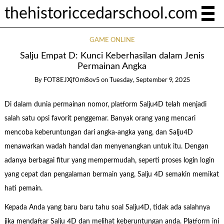
thehistoriccedarschool.com
GAME ONLINE
Salju Empat D: Kunci Keberhasilan dalam Jenis
Permainan Angka
By
FOT8EJXjf0m8ov5
on
Tuesday, September 9, 2025
Di dalam dunia permainan nomor, platform Salju4D telah menjadi
salah satu opsi favorit penggemar. Banyak orang yang mencari
mencoba keberuntungan dari angka-angka yang, dan Salju4D
menawarkan wadah handal dan menyenangkan untuk itu. Dengan
adanya berbagai fitur yang mempermudah, seperti proses login login
yang cepat dan pengalaman bermain yang, Salju 4D semakin memikat
hati pemain.
Kepada Anda yang baru baru tahu soal Salju4D, tidak ada salahnya
jika mendaftar Salju 4D dan melihat keberuntungan anda. Platform ini