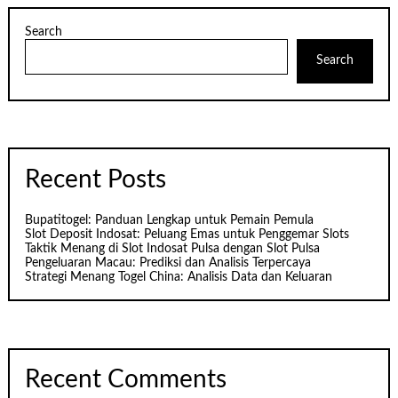
Search
Search
Recent Posts
Bupatitogel: Panduan Lengkap untuk Pemain Pemula
Slot Deposit Indosat: Peluang Emas untuk Penggemar Slots
Taktik Menang di Slot Indosat Pulsa dengan Slot Pulsa
Pengeluaran Macau: Prediksi dan Analisis Terpercaya
Strategi Menang Togel China: Analisis Data dan Keluaran
Recent Comments