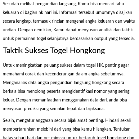
Sesudah melihat pengundian langsung, Kamu bisa mencari tahu
keluaran di bagian hk hari ini. Informasi tersebut umumnya disajikan
secara lengkap, termasuk rincian mengenai angka keluaran dan waktu
undian. Dengan demikian, Kamu dapat menyusun analisis dan taktik
untuk permainan togel selanjutnya berdasarkan output yang tersedia.
Taktik Sukses Togel Hongkong
Untuk meningkatkan peluang sukses dalam togel HK, penting agar
memahami corak dan kecenderungan dalam angka sebelumnya.
Menganalisis data angka pengundian langsung hongkong secara
berkala bisa menolong peserta mengidentifikasi nomor yang sering
keluar. Dengan memanfaatkan menggunakan data dari, anda bisa
menyusun prediksi yang semakin tepat dan bijaksana.
Selain, mengatur anggaran secara bijak amat penting. Hindari sekali
mempertaruhkan melebihi dari yang bisa kamu hilangkan. Tentukan
batas sehari-hari dan per minggu untuk bertaruh togel hongkong dan