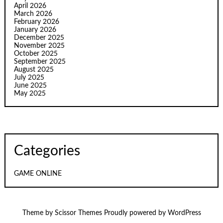
April 2026
March 2026
February 2026
January 2026
December 2025
November 2025
October 2025
September 2025
August 2025
July 2025
June 2025
May 2025
Categories
GAME ONLINE
Theme by
Scissor Themes
Proudly powered by
WordPress