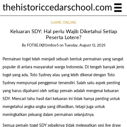
thehistoriccedarschool.com
GAME ONLINE
Keluaran SDY: Hal perlu Wajib Diketahui Setiap
Peserta Lotere?
By
FOT8EJXjf0m8ov5
on
Tuesday, August 12, 2025
Permainan togel telah menjadi sebuah bentuk permainan yang sangat
populer di antara masyarakat warga Indonesia. Di tengah banyak jenis
togel yang ada, Toto Sydney atau yang lebih dikenal dengan Toto
Sydney mempunyai penggemar tersendiri. Salah satu aspek penting
yang harus dipahami oleh setiap pemain adalah mengenai keluaran
SDY. Mencari tahu hasil dari keluaran ini tidak hanya penting untuk
mengetahui angka-angka yang dihasilkan, tetapi juga untuk
meningkatkan peluang dalam permainan selanjutnya.
Semua pemain togel SDY sebaiknya tidak melewatkan sesi live draw