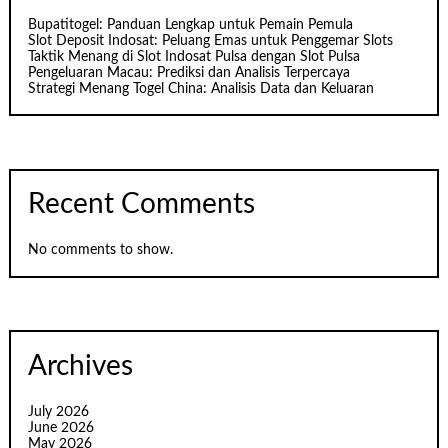
Bupatitogel: Panduan Lengkap untuk Pemain Pemula
Slot Deposit Indosat: Peluang Emas untuk Penggemar Slots
Taktik Menang di Slot Indosat Pulsa dengan Slot Pulsa
Pengeluaran Macau: Prediksi dan Analisis Terpercaya
Strategi Menang Togel China: Analisis Data dan Keluaran
Recent Comments
No comments to show.
Archives
July 2026
June 2026
May 2026