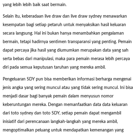
yang lebih lebih baik saat bermain.
Selain itu, keberadaan live draw dan live draw sydney menawarkan
kesempatan bagi setiap petaruh untuk menyaksikan hasil keluaran
secara langsung. Hal ini bukan hanya menambahkan pengalaman
bermain, tetapi hadirnya sentimen transparansi yang penting. Pemain
dapat percaya jika hasil yang diumumkan merupakan data yang sah
serta bebas dari manipulasi, maka para pemain merasa lebih percaya
diri pada semua keputusan taruhan yang mereka ambil.
Pengeluaran SDY pun bisa memberikan informasi berharga mengenai
jenis angka yang sering muncul atau yang tidak sering muncul. Ini bisa
menjadi dasar bagi banyak pemain dalam menyusun nomor
keberuntungan mereka. Dengan memanfaatkan data data keluaran
dari toto sydney dan toto SDY, setiap pemain dapat mengambil
inisiatif dari perencanaan langkah-langkah yang mereka ambil,
mengoptimalkan peluang untuk mendapatkan kemenangan yang