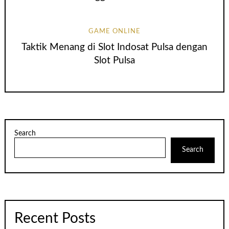
GAME ONLINE
Taktik Menang di Slot Indosat Pulsa dengan
Slot Pulsa
Search
Search
Recent Posts