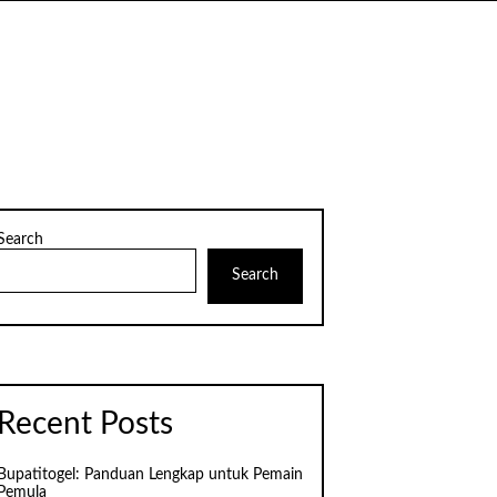
Search
Search
Recent Posts
Bupatitogel: Panduan Lengkap untuk Pemain
Pemula