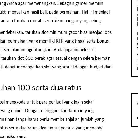
uang Anda agar memenangkan. Sebagian gamer memilih
ukti menyajikan hasil baik pada permainan. Hal ini menjadi
i antara taruhan murah serta kemenangan yang sering.
mendebarkan, taruhan slot minimum gacor bisa menjadi opsi
arkan permainan yang memiliki RTP yang tinggi serta bonus
dah semakin menguntungkan. Anda juga menelusuri
a taruhan slot 600 perak agar sesuai dengan selera bermain
saja dapat mendapatkan slot yang sesuai dengan budget dan
han 100 serta dua ratus
si menggoda untuk para penjudi yang ingin sekali
l yang minim. Dengan menggunakan taruhan yang
rmainan tanpa harus perlu membelanjakan jumlah yang
atus serta dua ratus ideal untuk pemula yang mencoba
a risiko yang.