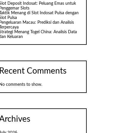
Slot Deposit Indosat: Peluang Emas untuk
Penggemar Slots
Taktik Menang di Slot Indosat Pulsa dengan
Slot Pulsa
Pengeluaran Macau: Prediksi dan Analisis
Terpercaya
Strategi Menang Togel China: Analisis Data
dan Keluaran
Recent Comments
No comments to show.
Archives
July 2026