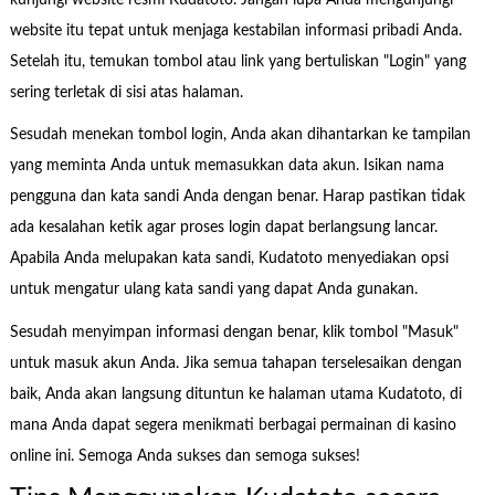
website itu tepat untuk menjaga kestabilan informasi pribadi Anda.
Setelah itu, temukan tombol atau link yang bertuliskan "Login" yang
sering terletak di sisi atas halaman.
Sesudah menekan tombol login, Anda akan dihantarkan ke tampilan
yang meminta Anda untuk memasukkan data akun. Isikan nama
pengguna dan kata sandi Anda dengan benar. Harap pastikan tidak
ada kesalahan ketik agar proses login dapat berlangsung lancar.
Apabila Anda melupakan kata sandi, Kudatoto menyediakan opsi
untuk mengatur ulang kata sandi yang dapat Anda gunakan.
Sesudah menyimpan informasi dengan benar, klik tombol "Masuk"
untuk masuk akun Anda. Jika semua tahapan terselesaikan dengan
baik, Anda akan langsung dituntun ke halaman utama Kudatoto, di
mana Anda dapat segera menikmati berbagai permainan di kasino
online ini. Semoga Anda sukses dan semoga sukses!