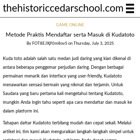
thehistoriccedarschool.com
GAME ONLINE
Metode Praktis Mendaftar serta Masuk di Kudatoto
By
FOT8EJXjf0m8ov5
on
Thursday, July 3, 2025
Kuda toto adalah salah satu medan judi daring yang kian dikenal di
antara beberapa penggemar perjudian daring. Dengan berbagai
permainan menarik dan interface yang user-friendly, Kudatoto
menawarkan sensasi bermain yang nikmat dan terjamin. Untuk
Saudara yang baru pertama kali mengetahui tentang Kudatoto,
mungkin Anda ingin tahu seperti apa cara mendaftar dan masuk ke
dalam platform ini.
Tahapan daftar Kudatoto terbilang mudah dan cepat sekali. Melalui
artikel ini, tim kami akan menguraikan langkah-langkah simpel untuk