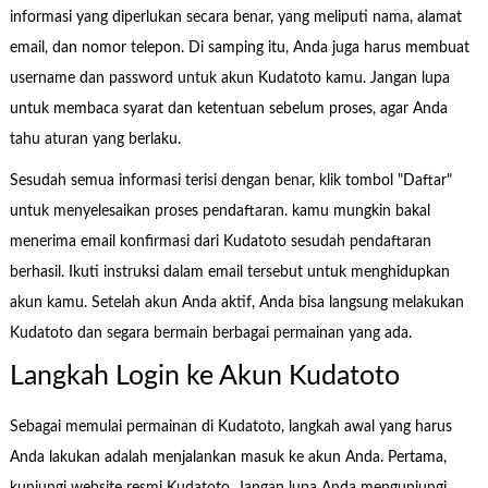
informasi yang diperlukan secara benar, yang meliputi nama, alamat
email, dan nomor telepon. Di samping itu, Anda juga harus membuat
username dan password untuk akun Kudatoto kamu. Jangan lupa
untuk membaca syarat dan ketentuan sebelum proses, agar Anda
tahu aturan yang berlaku.
Sesudah semua informasi terisi dengan benar, klik tombol "Daftar"
untuk menyelesaikan proses pendaftaran. kamu mungkin bakal
menerima email konfirmasi dari Kudatoto sesudah pendaftaran
berhasil. Ikuti instruksi dalam email tersebut untuk menghidupkan
akun kamu. Setelah akun Anda aktif, Anda bisa langsung melakukan
Kudatoto dan segara bermain berbagai permainan yang ada.
Langkah Login ke Akun Kudatoto
Sebagai memulai permainan di Kudatoto, langkah awal yang harus
Anda lakukan adalah menjalankan masuk ke akun Anda. Pertama,
kunjungi website resmi Kudatoto. Jangan lupa Anda mengunjungi