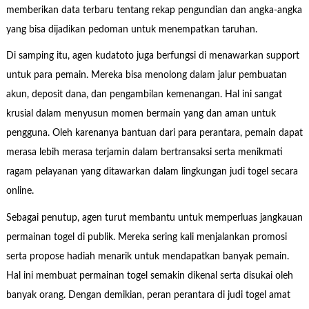
memberikan data terbaru tentang rekap pengundian dan angka-angka
yang bisa dijadikan pedoman untuk menempatkan taruhan.
Di samping itu, agen kudatoto juga berfungsi di menawarkan support
untuk para pemain. Mereka bisa menolong dalam jalur pembuatan
akun, deposit dana, dan pengambilan kemenangan. Hal ini sangat
krusial dalam menyusun momen bermain yang dan aman untuk
pengguna. Oleh karenanya bantuan dari para perantara, pemain dapat
merasa lebih merasa terjamin dalam bertransaksi serta menikmati
ragam pelayanan yang ditawarkan dalam lingkungan judi togel secara
online.
Sebagai penutup, agen turut membantu untuk memperluas jangkauan
permainan togel di publik. Mereka sering kali menjalankan promosi
serta propose hadiah menarik untuk mendapatkan banyak pemain.
Hal ini membuat permainan togel semakin dikenal serta disukai oleh
banyak orang. Dengan demikian, peran perantara di judi togel amat