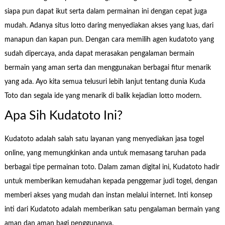
siapa pun dapat ikut serta dalam permainan ini dengan cepat juga
mudah. Adanya situs lotto daring menyediakan akses yang luas, dari
manapun dan kapan pun. Dengan cara memilih agen kudatoto yang
sudah dipercaya, anda dapat merasakan pengalaman bermain
bermain yang aman serta dan menggunakan berbagai fitur menarik
yang ada. Ayo kita semua telusuri lebih lanjut tentang dunia Kuda
Toto dan segala ide yang menarik di balik kejadian lotto modern.
Apa Sih Kudatoto Ini?
Kudatoto adalah salah satu layanan yang menyediakan jasa togel
online, yang memungkinkan anda untuk memasang taruhan pada
berbagai tipe permainan toto. Dalam zaman digital ini, Kudatoto hadir
untuk memberikan kemudahan kepada penggemar judi togel, dengan
memberi akses yang mudah dan instan melalui internet. Inti konsep
inti dari Kudatoto adalah memberikan satu pengalaman bermain yang
aman dan aman bagi penggunanya.