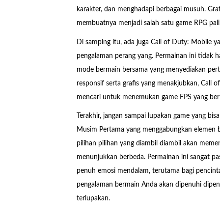
karakter, dan menghadapi berbagai musuh. Gra
membuatnya menjadi salah satu game RPG palin
Di samping itu, ada juga Call of Duty: Mobile
pengalaman perang yang. Permainan ini tidak 
mode bermain bersama yang menyediakan pert
responsif serta grafis yang menakjubkan, Call 
mencari untuk menemukan game FPS yang berkua
Terakhir, jangan sampai lupakan game yang bisa
Musim Pertama yang menggabungkan elemen be
pilihan pilihan yang diambil diambil akan meme
menunjukkan berbeda. Permainan ini sangat pas 
penuh emosi mendalam, terutama bagi pencinta 
pengalaman bermain Anda akan dipenuhi dipenu
terlupakan.