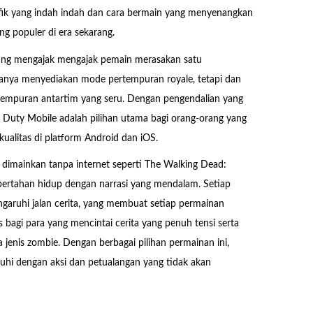
fik yang indah indah dan cara bermain yang menyenangkan
g populer di era sekarang.
 yang mengajak mengajak pemain merasakan satu
hanya menyediakan mode pertempuran royale, tetapi dan
empuran antartim yang seru. Dengan pengendalian yang
of Duty Mobile adalah pilihan utama bagi orang-orang yang
litas di platform Android dan iOS.
 dimainkan tanpa internet seperti The Walking Dead:
rtahan hidup dengan narrasi yang mendalam. Setiap
ngaruhi jalan cerita, yang membuat setiap permainan
bagi para yang mencintai cerita yang penuh tensi serta
jenis zombie. Dengan berbagai pilihan permainan ini,
hi dengan aksi dan petualangan yang tidak akan