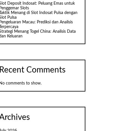
Slot Deposit Indosat: Peluang Emas untuk
Penggemar Slots
Taktik Menang di Slot Indosat Pulsa dengan
Slot Pulsa
Pengeluaran Macau: Prediksi dan Analisis
Terpercaya
Strategi Menang Togel China: Analisis Data
dan Keluaran
Recent Comments
No comments to show.
Archives
July 2026