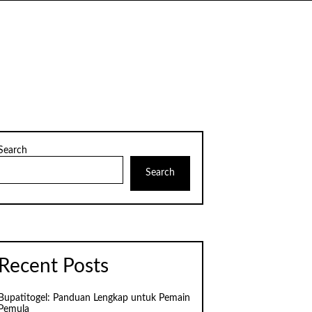
Search
Search
Recent Posts
Bupatitogel: Panduan Lengkap untuk Pemain
Pemula